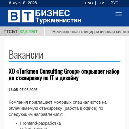
Август 8, 2026
ENG
TM
РУС
Toggl
navig
37,8 ТМТ
1 (кг.)
ГТСБТ
Неочищенная глицирризиновая кислота
Вакансии
ХО «Turkmen Consulting Group» открывает набор
на стажировку по IT и дизайну
16:05
07.05.2026
Компания приглашает молодых специалистов на
оплачиваемую стажировку (работа в офисе) по
следующим направлениям:
Frontend-разработка