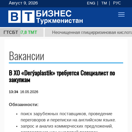
Август 9, 2026
ENG
TM
РУС
Toggl
navig
37,8 ТМТ
1 (кг.)
ГТСБТ
Неочищенная глицирризиновая кислота 
Вакансии
В ХО «Derýaplastik» требуется Специалист по
закупкам
13:34
16.05.2026
Обязанности:
поиск зарубежных поставщиков, проведение
переговоров и переписки на английском языке.
запрос и анализ коммерческих предложений,