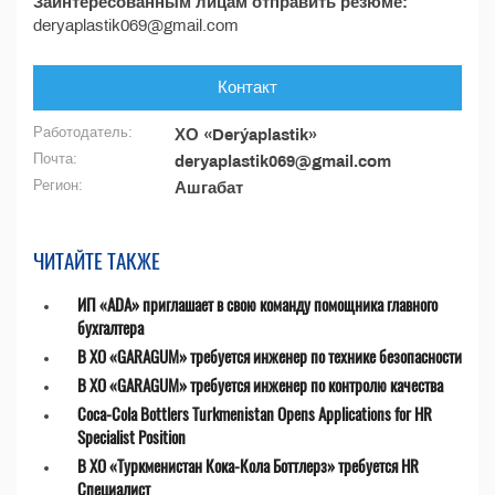
Заинтересованным лицам отправить резюме:
deryaplastik069@gmail.com
Контакт
Работодатель:
ХО «Derýaplastik»
Почта:
deryaplastik069@gmail.com
Регион:
Ашгабат
ЧИТАЙТЕ ТАКЖЕ
ИП «ADA» приглашает в свою команду помощника главного
бухгалтера
В ХО «GARAGUM» требуется инженер по технике безопасности
В ХО «GARAGUM» требуется инженер по контролю качества
Coca-Cola Bottlers Turkmenistan Opens Applications for HR
Specialist Position
В ХО «Туркменистан Кока-Кола Боттлерз» требуется HR
Специалист