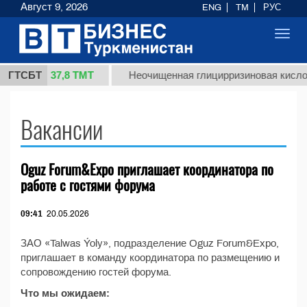
Август 9, 2026
ENG
TM
РУС
Toggl
navig
37,8 ТМТ
 1 (кг.)
ГТСБТ
Неочищенная глицирризиновая кислот
Вакансии
Oguz Forum&Expo приглашает координатора по
работе с гостями форума
09:41
20.05.2026
ЗАО «Talwas Ýoly», подразделение Oguz Forum&Expo,
приглашает в команду координатора по размещению и
сопровождению гостей форума.
Что мы ожидаем: