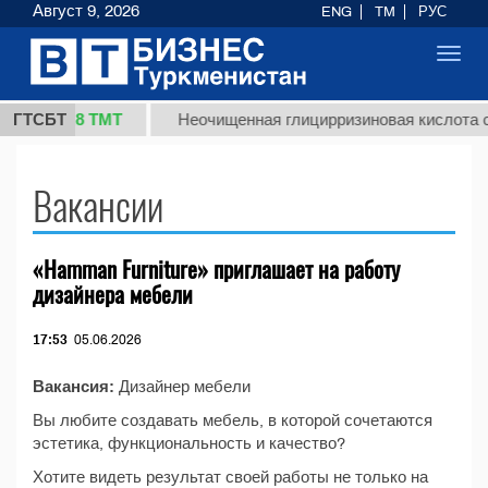
Август 9, 2026
ENG
TM
РУС
Toggl
navig
37,8 ТМТ
кг.)
ГТСБТ
Неочищенная глицирризиновая кислота со
Вакансии
«Hamman Furniture» приглашает на работу
дизайнера мебели
17:53
05.06.2026
Вакансия:
Дизайнер мебели
Вы любите создавать мебель, в которой сочетаются
эстетика, функциональность и качество?
Хотите видеть результат своей работы не только на