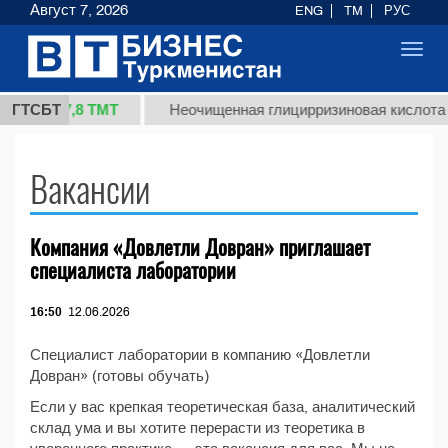
Август 7, 2026
ENG
TM
РУС
Toggl
navig
37,8 ТМТ
(кг.)
ГТСБТ
Неочищенная глицирризиновая кислота с
Вакансии
Компания «Довлетли Довран» приглашает
специалиста лаборатории
16:50
12.06.2026
Специалист лаборатории в компанию «Довлетли
Довран» (готовы обучать)
Если у вас крепкая теоретическая база, аналитический
склад ума и вы хотите перерасти из теоретика в