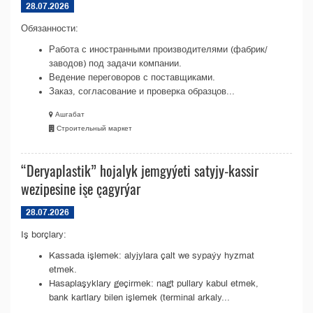
28.07.2026
Обязанности:
Работа с иностранными производителями (фабрик/
заводов) под задачи компании.
Ведение переговоров с поставщиками.
Заказ, согласование и проверка образцов...
Ашгабат
Строительный маркет
“Deryaplastik” hojalyk jemgyýeti satyjy-kassir
wezipesine işe çagyrýar
28.07.2026
Iş borçlary:
Kassada işlemek: alyjylara çalt we sypaýy hyzmat
etmek.
Hasaplaşyklary geçirmek: nagt pullary kabul etmek,
bank kartlary bilen işlemek (terminal arkaly...