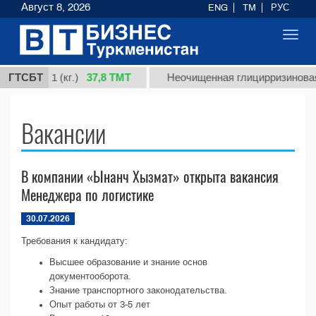
Август 8, 2026
ENG
TM
РУС
Toggl
navig
37,8 ТМТ
 сорт 1 (кг.)
ГТСБТ
Неочищенная глицирризиновая к
Вакансии
В компании «Ынанч Хызмат» открыта вакансия
Менеджера по логистике
30.07.2026
Требования к кандидату:
Высшее образование и знание основ
документооборота.
Знание транспортного законодательства.
Опыт работы от 3-5 лет