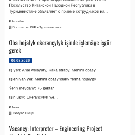
Посольство Китайской Народной Республики в
Туркменистане объявляет о приёме сотрудников на...
Ашгабат
Посольство КНР в Туркменистане
Oba hojalyk ekerançylyk işinde işlemäge işgär
gerek
06.08.2026
Iş ýeri: Ahal welaýaty, Kaka etraby, Mehinli obasy
Işlenilýän ýer: Mehinli obasyndaky ferma hojalygy
Ýeriň meýdany: 75 gektar
Işiň ugry: Ekerançylyk we...
Ахал
«Shaylan Group»
Vacancy: Interpreter – Engineering Project