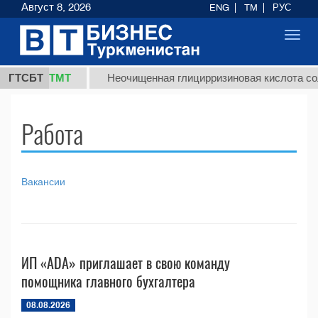
Август 8, 2026
ENG
TM
РУС
Toggl
navig
37,8 ТМТ
.)
ГТСБТ
Неочищенная глицирризиновая кислота соло
Работа
Вакансии
ИП «ADA» приглашает в свою команду
помощника главного бухгалтера
08.08.2026