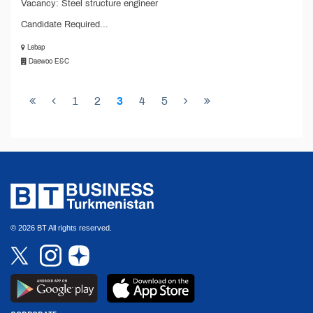
Vacancy: Steel structure engineer
Candidate Required...
Lebap
Daewoo E&C
1
2
3
4
5
© 2026 BT All rights reserved.