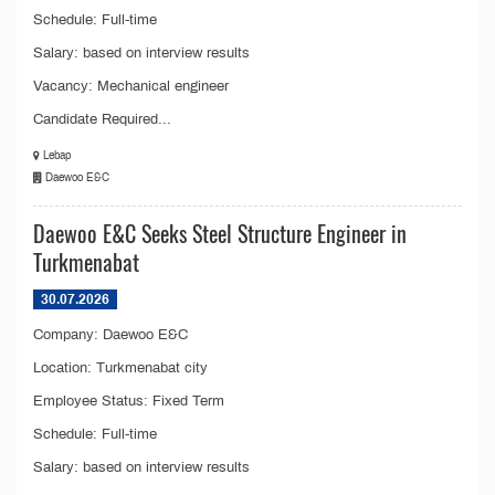
Schedule: Full-time
Salary: based on interview results
Vacancy: Mechanical engineer
Candidate Required...
Lebap
Daewoo E&C
Daewoo E&C Seeks Steel Structure Engineer in
Turkmenabat
30.07.2026
Company: Daewoo E&C
Location: Turkmenabat city
Employee Status: Fixed Term
Schedule: Full-time
Salary: based on interview results