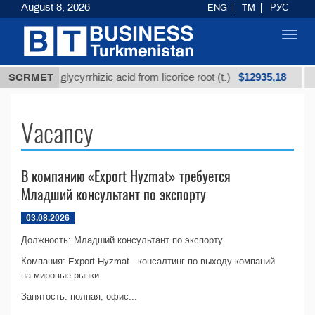
August 8, 2026
ENG
TM
РУС
Toggl
navig
$12935,18
Unrefined glycyrrhizic acid from licorice root (t.)
SCRMET
L
Vacancy
В компанию «Export Hyzmat» требуется
Младший консультант по экспорту
03.08.2026
Должность: Младший консультант по экспорту
Компания: Export Hyzmat - консалтинг по выходу компаний
на мировые рынки
Занятость: полная, офис...