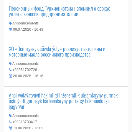
Пенсионный фонд Туркменистана напомнил о сроках
уплаты взносов предпринимателями
Announcements
09.07.2026 - 16:49
ХО «Demirgazyk söwda ýoly» реализует автошины и
моторные масла российского производства
Announcements
+99361702728
26.06.2026 - 16:16
Ahal welaýatynyň häkimligi inženerçilik ulgamlaryny gurmak
üçin ýerli gurluşyk kärhanalaryny potratçy hökmünde işe
çagyrýar
Announcements
+99313733417
13.06.2026 - 13:02