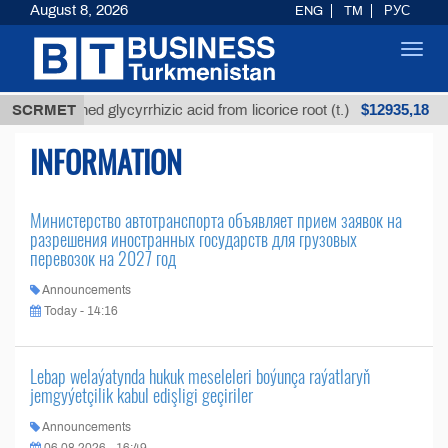
August 8, 2026
ENG
TM
РУС
Toggl
navig
$12935,18
SCRMET
Unrefined glycyrrhizic acid from licorice root (t.)
INFORMATION
Министерство автотранспорта объявляет прием заявок на
разрешения иностранных государств для грузовых
перевозок на 2027 год
Announcements
Today - 14:16
Lebap welaýatynda hukuk meseleleri boýunça raýatlaryň
jemgyýetçilik kabul edişligi geçiriler
Announcements