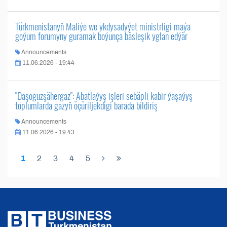
Türkmenistanyň Maliýe we ykdysadyýet ministrligi maýa
goýum forumyny guramak boýunça bäsleşik yglan edýär
Announcements
11.06.2026 - 19:44
"Daşoguzşähergaz": Abatlaýyş işleri sebäpli kabir ýaşaýyş
toplumlarda gazyň öçüriljekdigi barada bildiriş
Announcements
11.06.2026 - 19:43
1
2
3
4
5