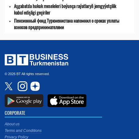
Aşgabatda hukuk meseleleri boýunça raýatlaryň jemgyýetçilik
kabul edişligi geçiriler
Пенсионный фонд Туркменистана напомнил о сроках уплаты
взносов предпринимателями
© 2026 BT All rights reserved.
CORPORATE
About us
Terms and Conditions
Privacy Policy