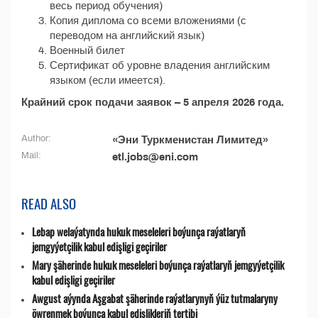
весь период обучения)
Копия диплома со всеми вложениями (с
переводом на английский язык)
Военный билет
Сертификат об уровне владения английским
языком (если имеется).
Крайний срок подачи заявок – 5 апреля 2026 года.
Author:
«Эни Туркменистан Лимитед»
Mail:
etl.jobs@eni.com
READ ALSO
Lebap welaýatynda hukuk meseleleri boýunça raýatlaryň
jemgyýetçilik kabul edişligi geçiriler
Mary şäherinde hukuk meseleleri boýunça raýatlaryň jemgyýetçilik
kabul edişligi geçiriler
Awgust aýynda Aşgabat şäherinde raýatlarynyň ýüz tutmalaryny
öwrenmek boýunça kabul edişlikleriň tertibi