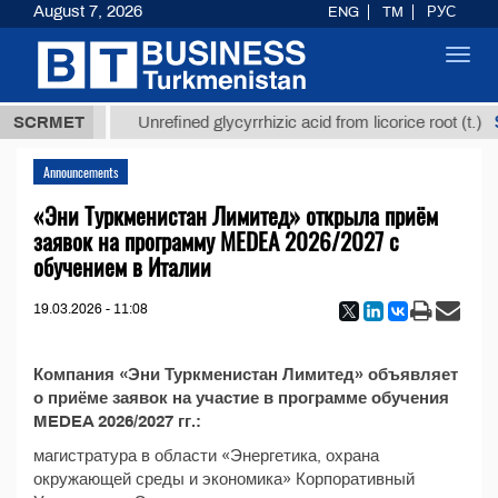
August 7, 2026
ENG
TM
РУС
Toggl
navig
37,8 ТМТ
$
SCRMET
Unrefined glycyrrhizic acid from licorice root (t.)
Announcements
«Эни Туркменистан Лимитед» открыла приём
заявок на программу MEDEA 2026/2027 с
обучением в Италии
19.03.2026 - 11:08
Компания «Эни Туркменистан Лимитед» объявляет
о приёме заявок на участие в программе обучения
MEDEA 2026/2027 гг.:
магистратура в области «Энергетика, охрана
окружающей среды и экономика» Корпоративный