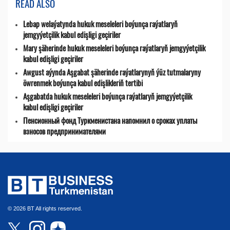
READ ALSO
Lebap welaýatynda hukuk meseleleri boýunça raýatlaryň
jemgyýetçilik kabul edişligi geçiriler
Mary şäherinde hukuk meseleleri boýunça raýatlaryň jemgyýetçilik
kabul edişligi geçiriler
Awgust aýynda Aşgabat şäherinde raýatlarynyň ýüz tutmalaryny
öwrenmek boýunça kabul edişlikleriň tertibi
Aşgabatda hukuk meseleleri boýunça raýatlaryň jemgyýetçilik
kabul edişligi geçiriler
Пенсионный фонд Туркменистана напомнил о сроках уплаты
взносов предпринимателями
© 2026 BT All rights reserved.