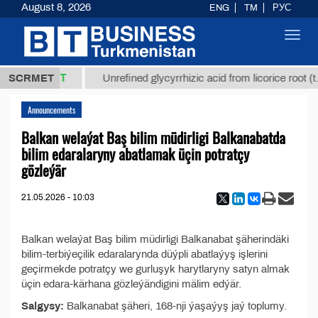
August 8, 2026
ENG
TM
РУС
Toggl
navig
37,8 ТМТ
g.)
SCRMET
Unrefined glycyrrhizic acid from licorice root (t.
Announcements
Balkan welaýat Baş bilim müdirligi Balkanabatda
bilim edaralaryny abatlamak üçin potratçy
gözleýär
21.05.2026 - 10:03
Balkan welaýat Baş bilim müdirligi Balkanabat şäherindäki
bilim-terbiýeçilik edaralarynda düýpli abatlaýyş işlerini
geçirmekde potratçy we gurluşyk harytlaryny satyn almak
üçin edara-kärhana gözleýändigini mälim edýär.
Salgysy:
Balkanabat şäheri, 168-nji ýaşaýyş jaý toplumy.