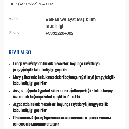
Tel.:
(+993222) 6-49-02.
Author:
Balkan welaýat Baş bilim
müdirligi
Phone:
+99322264902
READ ALSO
Lebap welaýatynda hukuk meseleleri boýunça raýatlaryň
jemgyýetçilik kabul edişligi geçiriler
Mary şäherinde hukuk meseleleri boýunça raýatlaryň jemgyýetçilik
kabul edişligi geçiriler
Awgust aýynda Aşgabat şäherinde raýatlarynyň ýüz tutmalaryny
öwrenmek boýunça kabul edişlikleriň tertibi
Aşgabatda hukuk meseleleri boýunça raýatlaryň jemgyýetçilik
kabul edişligi geçiriler
Пенсионный фонд Туркменистана напомнил о сроках уплаты
взносов предпринимателями