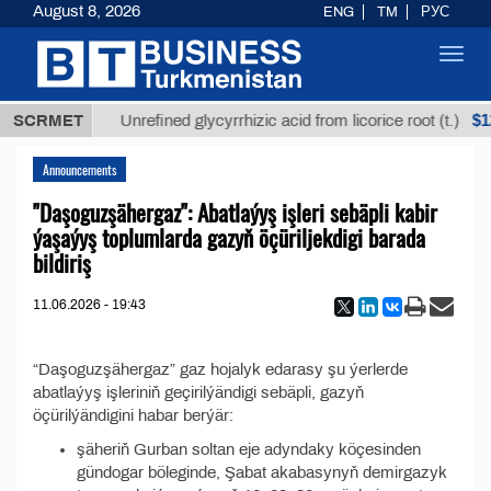
August 8, 2026
ENG
TM
РУС
Toggl
navig
7,8 ТМТ
$12
SCRMET
Unrefined glycyrrhizic acid from licorice root (t.)
Announcements
"Daşoguzşähergaz": Abatlaýyş işleri sebäpli kabir
ýaşaýyş toplumlarda gazyň öçüriljekdigi barada
bildiriş
11.06.2026 - 19:43
“Daşoguzşähergaz” gaz hojalyk edarasy şu ýerlerde
abatlaýyş işleriniň geçirilýändigi sebäpli, gazyň
öçürilýändigini habar berýär:
şäheriň Gurban soltan eje adyndaky köçesinden
gündogar böleginde, Şabat akabasynyň demirgazyk