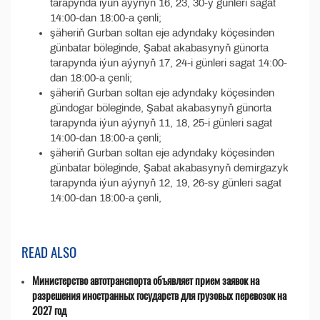
tarapynda iýun aýynyň 16, 23, 30-y günleri sagat
14:00-dan 18:00-a çenli;
şäheriň Gurban soltan eje adyndaky köçesinden
günbatar böleginde, Şabat akabasynyň günorta
tarapynda iýun aýynyň 17, 24-i günleri sagat 14:00-
dan 18:00-a çenli;
şäheriň Gurban soltan eje adyndaky köçesinden
gündogar böleginde, Şabat akabasynyň günorta
tarapynda iýun aýynyň 11, 18, 25-i günleri sagat
14:00-dan 18:00-a çenli;
şäheriň Gurban soltan eje adyndaky köçesinden
günbatar böleginde, Şabat akabasynyň demirgazyk
tarapynda iýun aýynyň 12, 19, 26-sy günleri sagat
14:00-dan 18:00-a çenli,
READ ALSO
Министерство автотранспорта объявляет прием заявок на
разрешения иностранных государств для грузовых перевозок на
2027 год