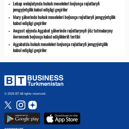
Lebap welaýatynda hukuk meseleleri boýunça raýatlaryň
jemgyýetçilik kabul edişligi geçiriler
Mary şäherinde hukuk meseleleri boýunça raýatlaryň jemgyýetçilik
kabul edişligi geçiriler
Awgust aýynda Aşgabat şäherinde raýatlarynyň ýüz tutmalaryny
öwrenmek boýunça kabul edişlikleriň tertibi
Aşgabatda hukuk meseleleri boýunça raýatlaryň jemgyýetçilik
kabul edişligi geçiriler
© 2026 BT All rights reserved.