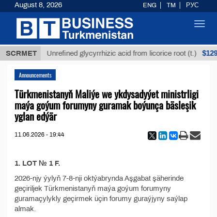
August 8, 2026
ENG
TM
РУС
Toggl
navig
,8 ТМТ
$129
SCRMET
Unrefined glycyrrhizic acid from licorice root (t.)
Announcements
Türkmenistanyň Maliýe we ykdysadyýet ministrligi
maýa goýum forumyny guramak boýunça bäsleşik
yglan edýär
11.06.2026 - 19:44
1. LOT № 1 F.
2026-njy ýylyň 7-8-nji oktýabrynda Aşgabat şäherinde
geçiriljek Türkmenistanyň maýa goýum forumyny
guramaçylykly geçirmek üçin forumy guraýjyny saýlap
almak.