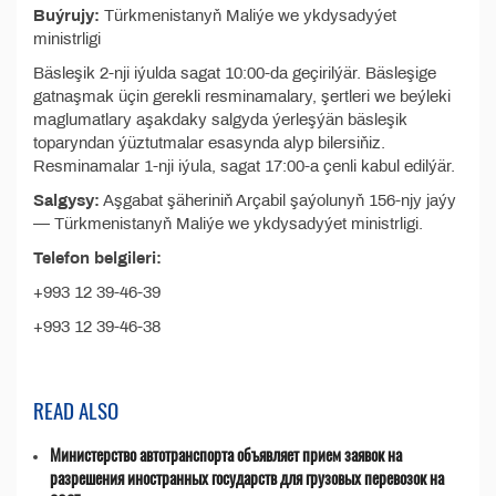
Buýrujy:
Türkmenistanyň Maliýe we ykdysadyýet
ministrligi
Bäsleşik 2-nji iýulda sagat 10:00-da geçirilýär. Bäsleşige
gatnaşmak üçin gerekli resminamalary, şertleri we beýleki
maglumatlary aşakdaky salgyda ýerleşýän bäsleşik
toparyndan ýüztutmalar esasynda alyp bilersiňiz.
Resminamalar 1-nji iýula, sagat 17:00-a çenli kabul edilýär.
Salgysy:
Aşgabat şäheriniň Arçabil şaýolunyň 156-njy jaýy
— Türkmenistanyň Maliýe we ykdysadyýet ministrligi.
Telefon belgileri:
+993 12 39-46-39
+993 12 39-46-38
READ ALSO
Министерство автотранспорта объявляет прием заявок на
разрешения иностранных государств для грузовых перевозок на