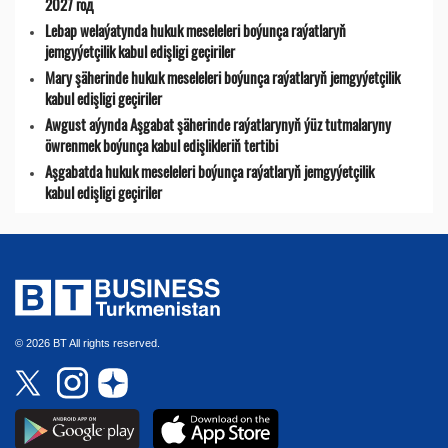
2027 год
Lebap welaýatynda hukuk meseleleri boýunça raýatlaryň
jemgyýetçilik kabul edişligi geçiriler
Mary şäherinde hukuk meseleleri boýunça raýatlaryň jemgyýetçilik
kabul edişligi geçiriler
Awgust aýynda Aşgabat şäherinde raýatlarynyň ýüz tutmalaryny
öwrenmek boýunça kabul edişlikleriň tertibi
Aşgabatda hukuk meseleleri boýunça raýatlaryň jemgyýetçilik
kabul edişligi geçiriler
© 2026 BT All rights reserved.