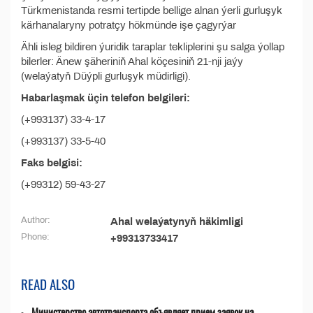
Türkmenistanda resmi tertipde bellige alnan ýerli gurluşyk
kärhanalaryny potratçy hökmünde işe çagyrýar
Ähli isleg bildiren ýuridik taraplar tekliplerini şu salga ýollap
bilerler: Änew şäheriniň Ahal köçesiniň 21-nji jaýy
(welaýatyň Düýpli gurluşyk müdirligi).
Habarlaşmak üçin telefon belgileri:
(+993137) 33-4-17
(+993137) 33-5-40
Faks belgisi:
(+99312) 59-43-27
Author:
Ahal welaýatynyň häkimligi
Phone:
+99313733417
READ ALSO
Министерство автотранспорта объявляет прием заявок на