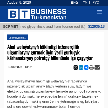
August 8, 2026
ENG
TM
РУС
Toggl
navig
$12935,18
SCRMET
Unrefined glycyrrhizic acid from licorice root (t.)
Announcements
Ahal welaýatynyň häkimligi inženerçilik
ulgamlaryny gurmak üçin ýerli gurluşyk
kärhanalaryny potratçy hökmünde işe çagyrýar
13.06.2026 - 13:02
Ahal welaýatynyň häkimligi welaýatyň etraplarynda
inženerçilik ulgamlaryny (ilatly ýerleriň suw, lagym we
elektrik üpjünçiligi ulgamlaryny hem-de awtomobil ýollaryny,
köçeleri) gurmak, hereket edýänleriniň durkuny täzelemek
(abadanlaşdyrmak) işlerini ýerine ýetirmäge isleg bildirýän,
şol işlere döwlet ygtyýarnamasy bolan hem-de