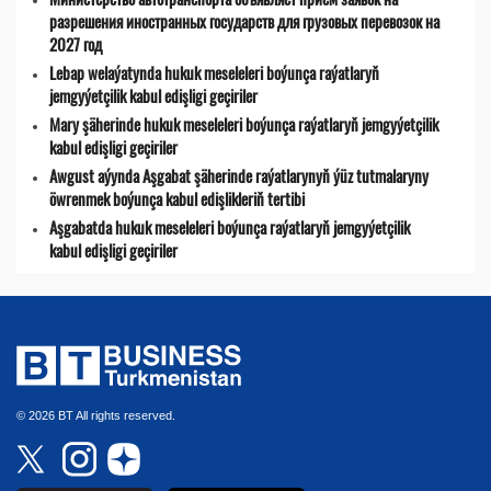
разрешения иностранных государств для грузовых перевозок на
2027 год
Lebap welaýatynda hukuk meseleleri boýunça raýatlaryň
jemgyýetçilik kabul edişligi geçiriler
Mary şäherinde hukuk meseleleri boýunça raýatlaryň jemgyýetçilik
kabul edişligi geçiriler
Awgust aýynda Aşgabat şäherinde raýatlarynyň ýüz tutmalaryny
öwrenmek boýunça kabul edişlikleriň tertibi
Aşgabatda hukuk meseleleri boýunça raýatlaryň jemgyýetçilik
kabul edişligi geçiriler
© 2026 BT All rights reserved.