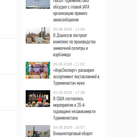
Посол Туркменистана
обсудил с главой JATA
организацию прямого
авиасообщения
05.08.2026 - 11:09
В Дашогузе построят
комплекс по производству
аммиачной селитры и
карбамида
05.08.2026 - 11:02
«АгроЭкспорт» расширил
ассортимент поставляемой в
Туркменистан муки
04.08.2026 - 17:38
В США состоялось
мероприятие к 35-й
годовщине независимости
Туркменистана
04.08.2026 - 16:57
Внешнеторговый оборот