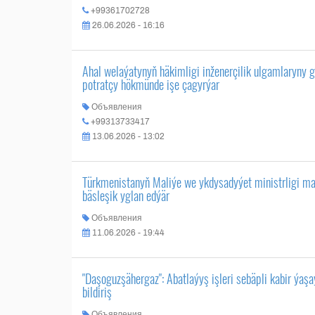
+99361702728
26.06.2026 - 16:16
Ahal welaýatynyň häkimligi inženerçilik ulgamlaryny g
potratçy hökmünde işe çagyrýar
Объявления
+99313733417
13.06.2026 - 13:02
Türkmenistanyň Maliýe we ykdysadyýet ministrligi 
bäsleşik yglan edýär
Объявления
11.06.2026 - 19:44
"Daşoguzşähergaz": Abatlaýyş işleri sebäpli kabir ýaş
bildiriş
Объявления