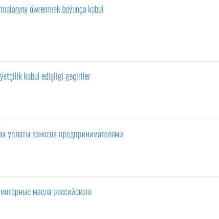
utmalaryny öwrenmek boýunça kabul
tçilik kabul edişligi geçiriler
ах уплаты взносов предпринимателями
 моторные масла российского