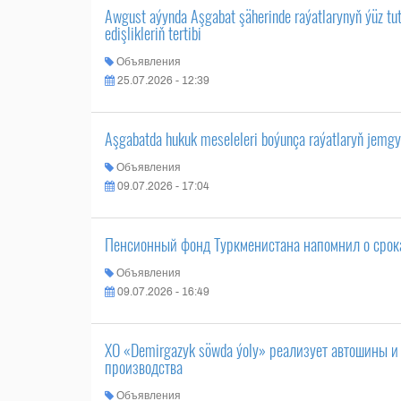
Awgust aýynda Aşgabat şäherinde raýatlarynyň ýüz t
edişlikleriň tertibi
Объявления
25.07.2026 - 12:39
Aşgabatda hukuk meseleleri boýunça raýatlaryň jemgyýe
Объявления
09.07.2026 - 17:04
Пенсионный фонд Туркменистана напомнил о срок
Объявления
09.07.2026 - 16:49
ХО «Demirgazyk söwda ýoly» реализует автошины и
производства
Объявления