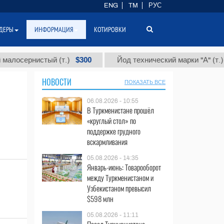
ENG
TM
РУС
ДЕРЫ
ИНФОРМАЦИЯ
КОТИРОВКИ
$300
$86
сернистый (т.)
Йод технический марки "А" (т.)
НОВОСТИ
ПОКАЗАТЬ ВСЕ
06.08.2026 - 10:55
В Туркменистане прошёл
«круглый стол» по
поддержке грудного
вскармливания
05.08.2026 - 14:35
Январь-июнь: Товарооборот
между Туркменистаном и
Узбекистаном превысил
$598 млн
05.08.2026 - 11:11