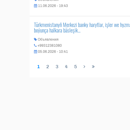
11.06.2026 - 19:43
Türkmenistanyň Merkezi banky harytlar, işler we hyzmat
boýunça halkara bäsleşik...
Объявления
+99312381080
05.06.2026 - 10:41
1
2
3
4
5