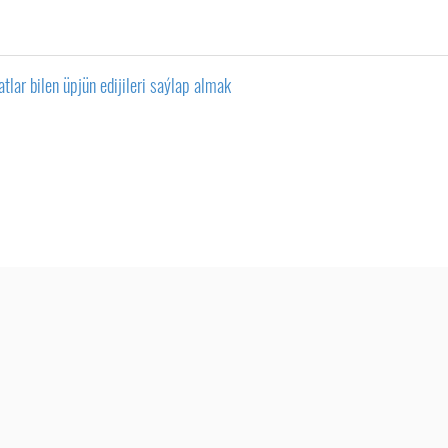
lar bilen üpjün edijileri saýlap almak