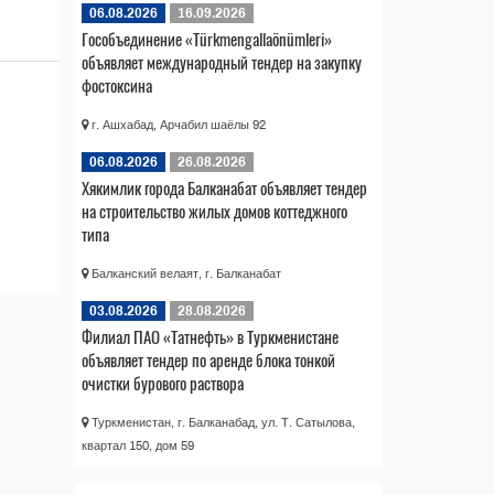
06.08.2026
16.09.2026
Гособъединение «Türkmengallaönümleri»
объявляет международный тендер на закупку
фостоксина
г. Ашхабад, Арчабил шаёлы 92
06.08.2026
26.08.2026
Хякимлик города Балканабат объявляет тендер
на строительство жилых домов коттеджного
типа
Балканский велаят, г. Балканабат
03.08.2026
28.08.2026
Филиал ПАО «Татнефть» в Туркменистане
объявляет тендер по аренде блока тонкой
очистки бурового раствора
Туркменистан, г. Балканабад, ул. Т. Сатылова,
квартал 150, дом 59