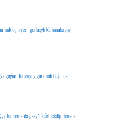
urmak üçin ýerli gurluşyk kärhanalaryny
maýa goýum forumyny guramak boýunça
aýyş toplumlarda gazyň öçüriljekdigi barada