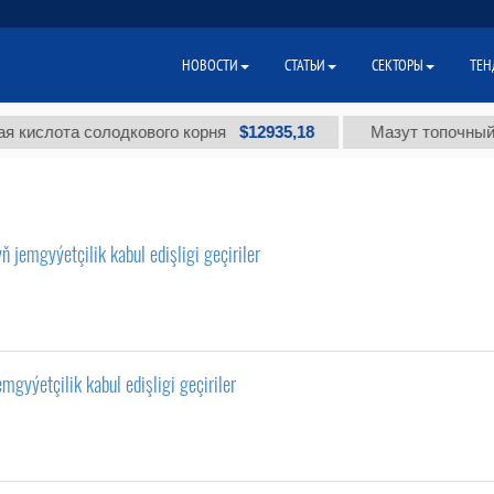
НОВОСТИ
СТАТЬИ
СЕКТОРЫ
ТЕН
$12935,18
слота солодкового корня
Мазут топочный мало
 jemgyýetçilik kabul edişligi geçiriler
gyýetçilik kabul edişligi geçiriler