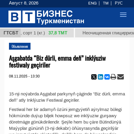
Август 8, 2026
ENG
TM
РУС
Toggl
navig
37,8 ТМТ
ардная, сорт 1 (кг.)
ГТСБТ
Неочищенная глицирризин
Объявления
Aşgabatda “Biz dürli, emma deň” inklýuziw
festiwaly geçiriler
08.11.2025 - 13:30
15-nji noýabrda Aşgabat parkynyň çäginde “Biz dürli, emma
deň” atly Inklýuziw Festiwal geçiriler.
Festiwal her bir adamyň özüni jemgyýetiň aýrylmaz bölegi
hökmünde duýup biljek howpsuz we inklýuziw gurşawy
döretmäge gönükdirilendir. Şeýle hem bu çäre Bütindünýä
Maýyplar gününiň (3-nji dekabr) öňüsyrasynda geçirilýär