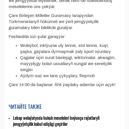
we jemgyýetde elýeterlilik, deňlik hem-de höweslendiriş
meselelerine üns çekýär.
Çäre Birleşen Milletler Guramasy tarapyndan
Türkmenistanyň hökümeti we ýerli jemgyýetçilik
guramalary bilen bilelikde guralýar.
Festiwalda sizi şular garaşýar:
Woleýbol, inklýuziw uly tennis, stol tennis, küşt,
şaşka, gaýalara dyrmaşmak ýaly sport oýunlary
Çagalar üçin surat bäsleşigi, wiktorinalar, akwagim,
maýyplygy bolan ussatlaryň sungat we senetçilik
sergisi
Aýdym-saz we tans çykyşlary, fleşmob
Çäre 14:00-da başlanar. Ähli ýaşdaky adamlar üçin açyk!
ЧИТАЙТЕ ТАКЖЕ
Lebap welaýatynda hukuk meseleleri boýunça raýatlaryň
jemgyýetçilik kabul edişligi geçiriler