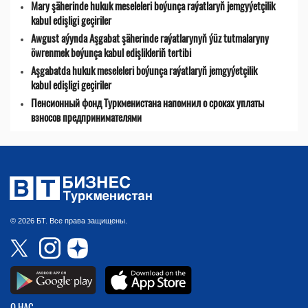
Mary şäherinde hukuk meseleleri boýunça raýatlaryň jemgyýetçilik
kabul edişligi geçiriler
Awgust aýynda Aşgabat şäherinde raýatlarynyň ýüz tutmalaryny
öwrenmek boýunça kabul edişlikleriň tertibi
Aşgabatda hukuk meseleleri boýunça raýatlaryň jemgyýetçilik
kabul edişligi geçiriler
Пенсионный фонд Туркменистана напомнил о сроках уплаты
взносов предпринимателями
© 2026 БТ. Все права защищены.
О НАС