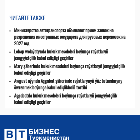
ЧИТАЙТЕ ТАКЖЕ
Министерство автотранспорта объявляет прием заявок на
разрешения иностранных государств для грузовых перевозок на
2027 год
Lebap welaýatynda hukuk meseleleri boýunça raýatlaryň
jemgyýetçilik kabul edişligi geçiriler
Mary şäherinde hukuk meseleleri boýunça raýatlaryň jemgyýetçilik
kabul edişligi geçiriler
Awgust aýynda Aşgabat şäherinde raýatlarynyň ýüz tutmalaryny
öwrenmek boýunça kabul edişlikleriň tertibi
Aşgabatda hukuk meseleleri boýunça raýatlaryň jemgyýetçilik
kabul edişligi geçiriler