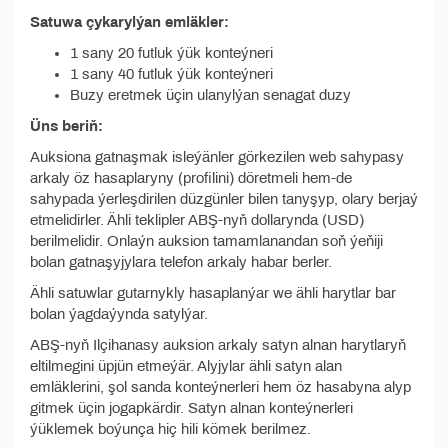
Satuwa çykarylýan emläkler:
1 sany 20 futluk ýük konteýneri
1 sany 40 futluk ýük konteýneri
Buzy eretmek üçin ulanylýan senagat duzy
Üns beriň:
Auksiona gatnaşmak isleýänler görkezilen web sahypasy
arkaly öz hasaplaryny (profilini) döretmeli hem-de
sahypada ýerleşdirilen düzgünler bilen tanyşyp, olary berjaý
etmelidirler. Ähli teklipler ABŞ-nyň dollarynda (USD)
berilmelidir. Onlaýn auksion tamamlanandan soň ýeňiji
bolan gatnaşyjylara telefon arkaly habar berler.
Ähli satuwlar gutarnykly hasaplanýar we ähli harytlar bar
bolan ýagdaýynda satylýar.
ABŞ-nyň Ilçihanasy auksion arkaly satyn alnan harytlaryň
eltilmegini üpjün etmeýär. Alyjylar ähli satyn alan
emläklerini, şol sanda konteýnerleri hem öz hasabyna alyp
gitmek üçin jogapkärdir. Satyn alnan konteýnerleri
ýüklemek boýunça hiç hili kömek berilmez.