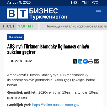
Август 9, 2026
ENG
TM
РУС
Toggl
navig
37,8 ТМТ
т 1 (кг.)
ГТСБТ
Неочищенная глицирризиновая кислот
Объявления
ABŞ-nyň Türkmenistandaky Ilçihanasy onlaýn
auksion geçirer
12.03.2026 - 16:32
Amerikanyň Birleşen Ştatlarynyň Türkmenistandaky
Ilçihanasy onlaýn görnüşde auksion geçiriljekdigini habar
berýär.
Geçiriljek möhleti:
2026-njy ýylyň 13-nji martyndan 19-njy
martyna çenli
Geçiriljek ýeri:
https://online-auction.state.gov