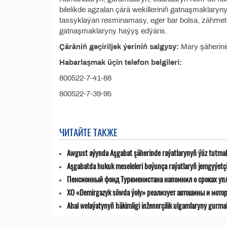
bilelikde agzalan çärä wekilleriniň gatnaşmaklaryny
tassyklaýan resminamasy, eger bar bolsa, zähmet
gatnaşmaklaryny haýyş edýäris.
Çäräniň geçiriljek ýeriniň salgysy:
Mary şäheriniň
Habarlaşmak üçin telefon belgileri:
800522-7-41-88
800522-7-39-95
ЧИТАЙТЕ ТАКЖЕ
Awgust aýynda Aşgabat şäherinde raýatlarynyň ýüz tutmala
Aşgabatda hukuk meseleleri boýunça raýatlaryň jemgyýetçilik
Пенсионный фонд Туркменистана напомнил о сроках уп
ХО «Demirgazyk söwda ýoly» реализует автошины и мото
Ahal welaýatynyň häkimligi inženerçilik ulgamlaryny gurma