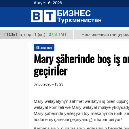
Август 6, 2026
37,8 ТМТ
ная, сорт 1 (кг.)
ГТСБТ
Неочищенная глицирризинова
Объявления
Mary şäherinde boş iş o
geçiriler
07.05.2026 - 13:23
Mary welaýatynyň zähmet we ilatyň iş bilen üpjünçi
welaýat komiteti we Mary welaýat maliýe ykdysady 
Mary şäherinde ýerleşýän toý mekanynda (öňki sergi
hödürleniş çäresini geçirýändigini habar berýär!
Kärhanalaryň, guramalaryň, edaralaryň hem-de husu