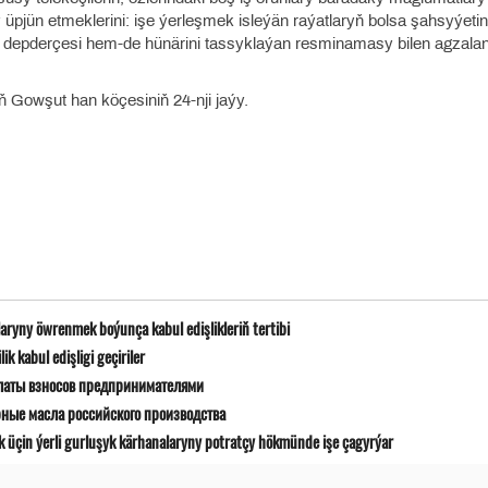
 üpjün etmeklerini: işe ýerleşmek isleýän raýatlaryň bolsa şahsyýetin
 depderçesi hem-de hünärini tassyklaýan resminamasy bilen agzala
 Gowşut han köçesiniň 24-nji jaýy.
ryny öwrenmek boýunça kabul edişlikleriň tertibi
 kabul edişligi geçiriler
латы взносов предпринимателями
рные масла российского производства
k üçin ýerli gurluşyk kärhanalaryny potratçy hökmünde işe çagyrýar