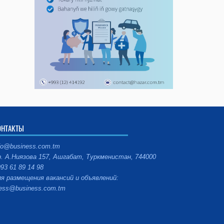
ОНТАКТЫ
fo@business.com.tm
. А.Ниязова 157, Ашгабат, Туркменистан, 744000
93 61 89 14 98
я размещения вакансий и объявлений:
ess@business.com.tm