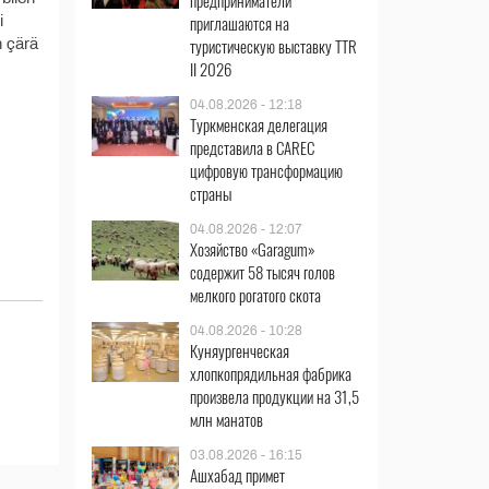
предприниматели
приглашаются на
i
туристическую выставку TTR
n çärä
II 2026
04.08.2026 - 12:18
Туркменская делегация
представила в CAREC
цифровую трансформацию
страны
04.08.2026 - 12:07
Хозяйство «Garagum»
содержит 58 тысяч голов
мелкого рогатого скота
04.08.2026 - 10:28
Куняургенческая
хлопкопрядильная фабрика
произвела продукции на 31,5
млн манатов
03.08.2026 - 16:15
Ашхабад примет