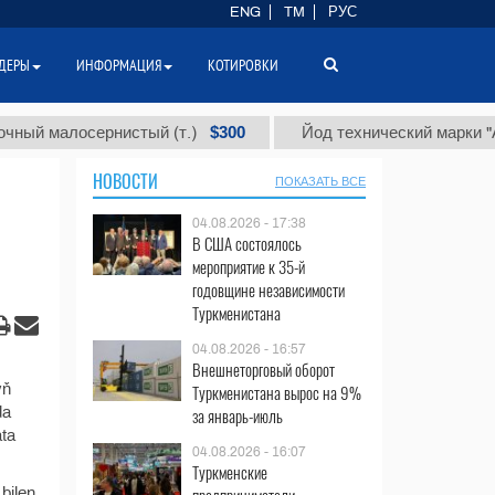
ENG
TM
РУС
ДЕРЫ
ИНФОРМАЦИЯ
КОТИРОВКИ
$300
 малосернистый (т.)
Йод технический марки "А" (т.
НОВОСТИ
ПОКАЗАТЬ ВСЕ
04.08.2026 - 17:38
В США состоялось
мероприятие к 35-й
годовщине независимости
Туркменистана
04.08.2026 - 16:57
Внешнеторговый оборот
yň
Туркменистана вырос на 9%
da
за январь-июль
ata
04.08.2026 - 16:07
Туркменские
bilen