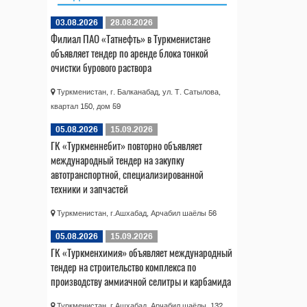
03.08.2026
28.08.2026
Филиал ПАО «Татнефть» в Туркменистане
объявляет тендер по аренде блока тонкой
очистки бурового раствора
Туркменистан, г. Балканабад, ул. Т. Сатылова,
квартал 150, дом 59
05.08.2026
15.09.2026
ГК «Туркменнебит» повторно объявляет
международный тендер на закупку
автотранспортной, специализированной
техники и запчастей
Туркменистан, г.Ашхабад, Арчабил шаёлы 56
05.08.2026
15.09.2026
ГК «Туркменхимия» объявляет международный
тендер на строительство комплекса по
производству аммиачной селитры и карбамида
Туркменистан, г.Ашхабад, Арчабил шаёлы, 132