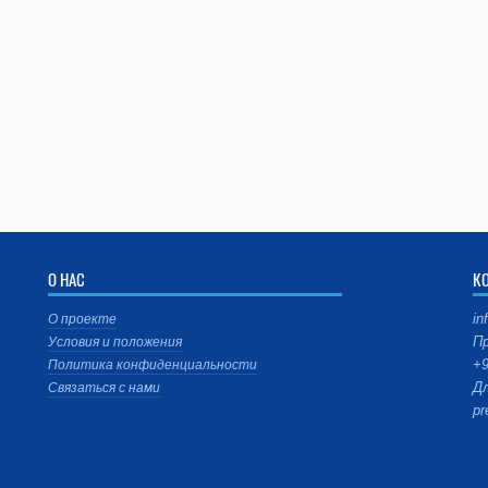
О НАС
К
in
О проекте
Пр
Условия и положения
+9
Политика конфиденциальности
Дл
Связаться с нами
pr