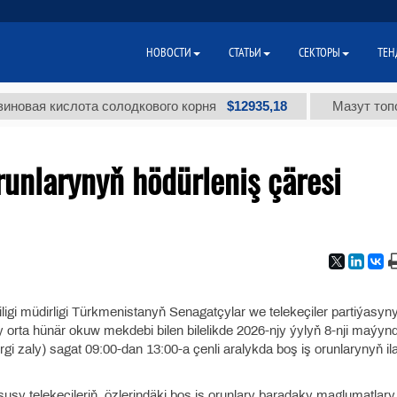
НОВОСТИ
СТАТЬИ
СЕКТОРЫ
ТЕН
$12935,18
я кислота солодкового корня
Мазут топочный
runlarynyň hödürleniş çäresi
ligi müdirligi Türkmenistanyň Senagatçylar we telekeçiler partiýasyn
orta hünär okuw mekdebi bilen bilelikde 2026-njy ýylyň 8-nji maýyn
 zaly) sagat 09:00-dan 13:00-a çenli aralykda boş iş orunlarynyň il
sy telekeçileriň, özlerindäki boş iş orunlary baradaky maglumatlary 