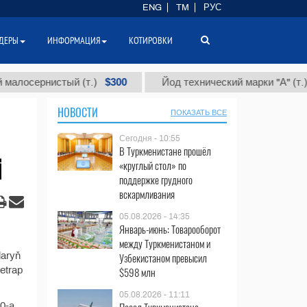
ENG
TM
РУС
ДЕРЫ
ИНФОРМАЦИЯ
КОТИРОВКИ
$300
$86
сернистый (т.)
Йод технический марки "А" (т.)
НОВОСТИ
ПОКАЗАТЬ ВСЕ
Сегодня - 10:55
В Туркменистане прошёл
i
«круглый стол» по
поддержке грудного
вскармливания
05.08.2026 - 14:35
Январь-июнь: Товарооборот
между Туркменистаном и
laryň
Узбекистаном превысил
etrap
$598 млн
05.08.2026 - 11:11
00-a