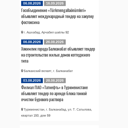
06.08.2026
16.09.2026
Гособъединение «Türkmengallaönümleri»
объявляет международный тендер на закупку
фостоксина
г. Ашхабад, Арчабил шаёлы 92
06.08.2026
26.08.2026
Хякимлик города Балканабат объявляет тендер
на строительство жилых домов коттеджного
типа
Балканский велаят, г. Балканабат
03.08.2026
28.08.2026
Филиал ПАО «Татнефть» в Туркменистане
объявляет тендер по аренде блока тонкой
очистки бурового раствора
Туркменистан, г. Балканабад, ул. Т. Сатылова,
квартал 150, дом 59