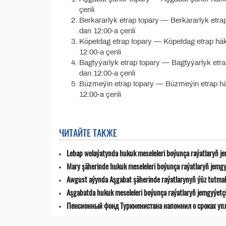
çenli
Berkararlyk etrap topary — Berkararlyk etrap 
dan 12:00-a çenli
Köpetdag etrap topary — Köpetdag etrap häkim
12:00-a çenli
Bagtyýarlyk etrap topary — Bagtyýarlyk etrap 
dan 12:00-a çenli
Büzmeýin etrap topary — Büzmeýin etrap häki
12:00-a çenli
ЧИТАЙТЕ ТАКЖЕ
Lebap welaýatynda hukuk meseleleri boýunça raýatlaryň jemg
Mary şäherinde hukuk meseleleri boýunça raýatlaryň jemgyýet
Awgust aýynda Aşgabat şäherinde raýatlarynyň ýüz tutmala
Aşgabatda hukuk meseleleri boýunça raýatlaryň jemgyýetçilik
Пенсионный фонд Туркменистана напомнил о сроках уп