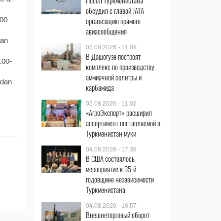
Посол Туркменистана
обсудил с главой JATA
организацию прямого
:00-
авиасообщения
dan
05.08.2026 - 11:09
В Дашогузе построят
:00-
комплекс по производству
аммиачной селитры и
-dan
карбамида
05.08.2026 - 11:02
«АгроЭкспорт» расширил
ассортимент поставляемой в
Туркменистан муки
04.08.2026 - 17:38
В США состоялось
мероприятие к 35-й
годовщине независимости
Туркменистана
04.08.2026 - 16:57
Внешнеторговый оборот