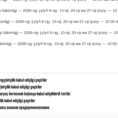
häkimligi — 2026-njy ýylyň 6-njy, 13-nji, 20-nji we 27-nji iýuny — 10
ligi — 2026-njy ýylyň 6-njy, 13-nji, 20-nji we 27-nji iýuny — 10:00-
häkimligi — 2026-njy ýylyň 6-njy, 13-nji, 20-nji we 27-nji iýuny — 10
mligi — 2026-njy ýylyň 6-njy, 13-nji, 20-nji we 27-nji iýuny — 10:00
yýetçilik kabul edişligi geçiriler
çilik kabul edişligi geçiriler
ryny öwrenmek boýunça kabul edişlikleriň tertibi
 kabul edişligi geçiriler
латы взносов предпринимателями