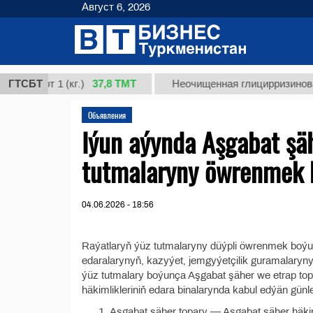
Август 6, 2026
37,8 ТМТ
сорт 1 (кг.)
ГТСБТ
Неочищенная глицирризиновая ки
Объявления
Iýun aýynda Aşgabat şäh
tutmalaryny öwrenmek bo
04.06.2026 - 18:56
Raýatlaryň ýüz tutmalaryny düýpli öwrenmek boýu
edaralarynyň, kazyýet, jemgyýetçilik guramalarynyň
ýüz tutmalary boýunça Aşgabat şäher we etrap top
häkimlikleriniň edara binalarynda kabul edýän günleri
Aşgabat şäher topary — Aşgabat şäher häkiml