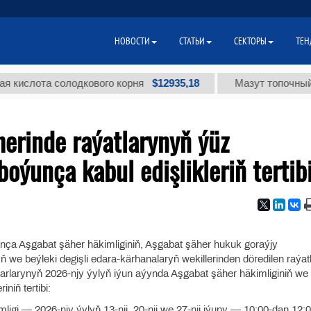
НОВОСТИ
СТАТЬИ
СЕКТОРЫ
ТЕН
$12935,18
слота солодкового корня
Мазут топочный мало
erinde raýatlarynyň ýüz
ýunça kabul edişlikleriň tertib
nça Aşgabat şäher häkimliginiň, Aşgabat şäher hukuk goraýjy
 we beýleki degişli edara-kärhanalaryň wekillerinden döredilen raýat
arlarynyň 2026-njy ýylyň iýun aýynda Aşgabat şäher häkimliginiň we 
niň tertibi:
igi — 2026-njy ýylyň 13-nji, 20-nji we 27-nji iýuny — 10:00-dan 12: