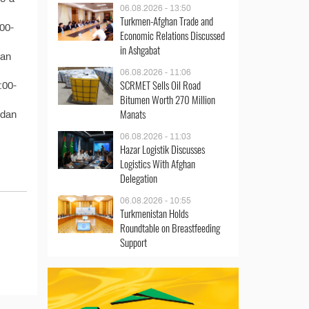
06.08.2026 - 13:50
Turkmen-Afghan Trade and
:00-
Economic Relations Discussed
in Ashgabat
dan
06.08.2026 - 11:06
SCRMET Sells Oil Road
:00-
Bitumen Worth 270 Million
Manats
-dan
06.08.2026 - 11:03
Hazar Logistik Discusses
Logistics With Afghan
Delegation
06.08.2026 - 10:55
Turkmenistan Holds
Roundtable on Breastfeeding
Support