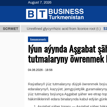
August 7, 2026
 ТМТ
$12935
SCRMET
Unrefined glycyrrhizic acid from licorice root (t.)
Announcements
Iýun aýynda Aşgabat şäh
tutmalaryny öwrenmek bo
04.06.2026 - 18:56
Raýatlaryň ýüz tutmalaryny düýpli öwrenmek boýu
edaralarynyň, kazyýet, jemgyýetçilik guramalarynyň
ýüz tutmalary boýunça Aşgabat şäher we etrap top
häkimlikleriniň edara binalarynda kabul edýän günleri
Aşgabat şäher topary — Aşgabat şäher häkiml