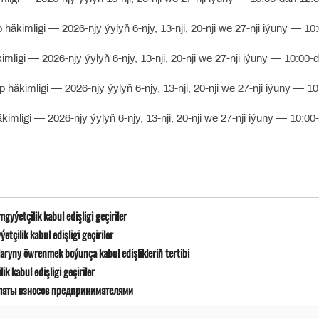
häkimligi — 2026-njy ýylyň 6-njy, 13-nji, 20-nji we 27-nji iýuny — 10
ligi — 2026-njy ýylyň 6-njy, 13-nji, 20-nji we 27-nji iýuny — 10:00-
häkimligi — 2026-njy ýylyň 6-njy, 13-nji, 20-nji we 27-nji iýuny — 10
mligi — 2026-njy ýylyň 6-njy, 13-nji, 20-nji we 27-nji iýuny — 10:00
yýetçilik kabul edişligi geçiriler
çilik kabul edişligi geçiriler
ryny öwrenmek boýunça kabul edişlikleriň tertibi
 kabul edişligi geçiriler
латы взносов предпринимателями