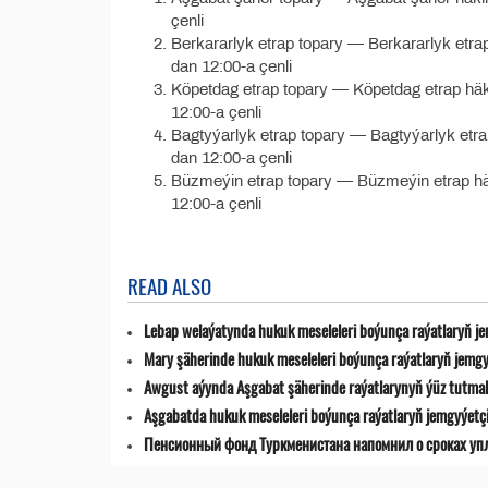
çenli
Berkararlyk etrap topary — Berkararlyk etrap 
dan 12:00-a çenli
Köpetdag etrap topary — Köpetdag etrap häkim
12:00-a çenli
Bagtyýarlyk etrap topary — Bagtyýarlyk etrap 
dan 12:00-a çenli
Büzmeýin etrap topary — Büzmeýin etrap häki
12:00-a çenli
READ ALSO
Lebap welaýatynda hukuk meseleleri boýunça raýatlaryň jemg
Mary şäherinde hukuk meseleleri boýunça raýatlaryň jemgyýet
Awgust aýynda Aşgabat şäherinde raýatlarynyň ýüz tutmala
Aşgabatda hukuk meseleleri boýunça raýatlaryň jemgyýetçilik
Пенсионный фонд Туркменистана напомнил о сроках уп