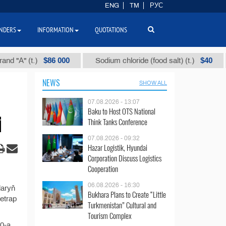
ENG
TM
РУС
NDERS
INFORMATION
QUOTATIONS
$86 000
$40
"А" (t.)
Sodium chloride (food salt) (t.)
M
NEWS
SHOW ALL
07.08.2026 - 13:07
Baku to Host OTS National
i
Think Tanks Conference
07.08.2026 - 09:32
Hazar Logistik, Hyundai
Corporation Discuss Logistics
Cooperation
06.08.2026 - 16:30
laryň
Bukhara Plans to Create “Little
etrap
Turkmenistan” Cultural and
Tourism Complex
00-a