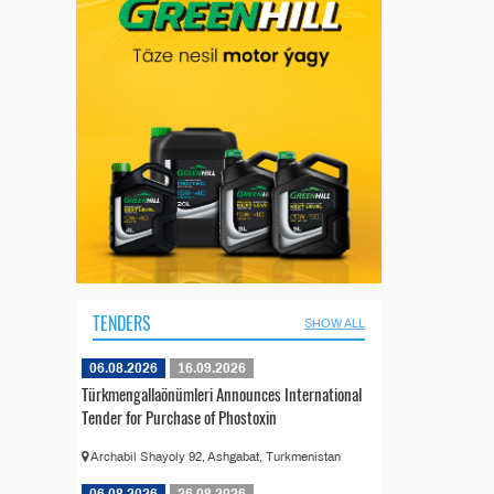
TENDERS
SHOW ALL
06.08.2026
16.09.2026
Türkmengallaönümleri Announces International
Tender for Purchase of Phostoxin
Archabil Shayoly 92, Ashgabat, Turkmenistan
06.08.2026
26.08.2026