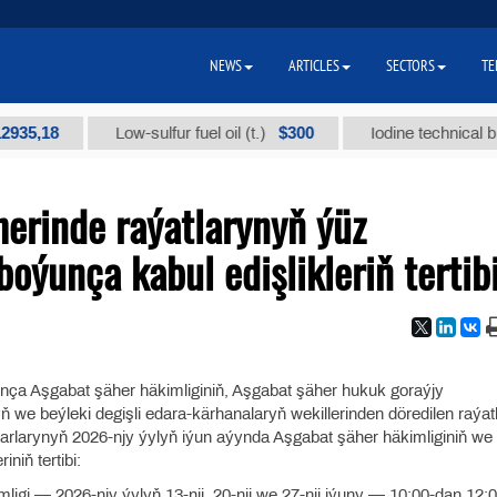
NEWS
ARTICLES
SECTORS
TE
,18
$300
Low-sulfur fuel oil (t.)
Iodine technical brand 
erinde raýatlarynyň ýüz
ýunça kabul edişlikleriň tertib
nça Aşgabat şäher häkimliginiň, Aşgabat şäher hukuk goraýjy
 we beýleki degişli edara-kärhanalaryň wekillerinden döredilen raýat
arlarynyň 2026-njy ýylyň iýun aýynda Aşgabat şäher häkimliginiň we 
niň tertibi:
igi — 2026-njy ýylyň 13-nji, 20-nji we 27-nji iýuny — 10:00-dan 12: