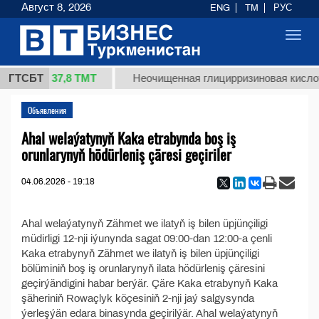
Август 8, 2026
ENG
TM
РУС
Toggl
navig
37,8 ТМТ
 1 (кг.)
ГТСБТ
Неочищенная глицирризиновая кислот
Объявления
Ahal welaýatynyň Kaka etrabynda boş iş
orunlarynyň hödürleniş çäresi geçiriler
04.06.2026 - 19:18
Ahal welaýatynyň Zähmet we ilatyň iş bilen üpjünçiligi
müdirligi 12-nji iýunynda sagat 09:00-dan 12:00-a çenli
Kaka etrabynyň Zähmet we ilatyň iş bilen üpjünçiligi
bölüminiň boş iş orunlarynyň ilata hödürleniş çäresini
geçirýändigini habar berýär. Çäre Kaka etrabynyň Kaka
şäheriniň Rowaçlyk köçesiniň 2-nji jaý salgysynda
ýerleşýän edara binasynda geçirilýär. Ahal welaýatynyň