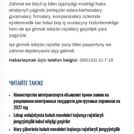
Zähmet we ilatyň iş bilen üpjünçiligi müdirligi Kaka
etrabynyň çäginde ýerleşýän edara-kärhanalary,
guramalary, firmalary, kompaniýalary özlerinde
eýelenmedik bar bolan boş iş orunlaryny hödürlemeklige
hem-de işe girmek isleýän raýatlary geçiriljek çärä
çagyrýar.
Işe girmek isleýän raýatlar ýany bilen pasportyny we
zähmet depderçesini alyp gelmeli.
Habarlaşmak üçin telefon belgisi:
(800133) 31-7-18
ЧИТАЙТЕ ТАКЖЕ
Министерство автотранспорта объявляет прием заявок на
разрешения иностранных государств для грузовых перевозок на
2027 год
Lebap welaýatynda hukuk meseleleri boýunça raýatlaryň
jemgyýetçilik kabul edişligi geçiriler
Mary şäherinde hukuk meseleleri boýunça raýatlaryň jemgyýetçilik