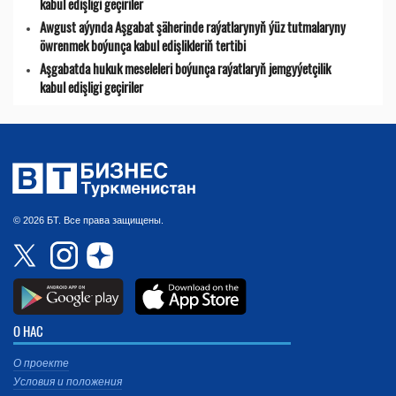
kabul edişligi geçiriler
Awgust aýynda Aşgabat şäherinde raýatlarynyň ýüz tutmalaryny
öwrenmek boýunça kabul edişlikleriň tertibi
Aşgabatda hukuk meseleleri boýunça raýatlaryň jemgyýetçilik
kabul edişligi geçiriler
© 2026 БТ. Все права защищены.
О НАС
О проекте
Условия и положения