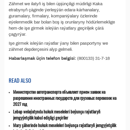
Zähmet we ilatyň iş bilen üpjünçiligi müdirligi Kaka
etrabynyň çäginde ýerleşýän edara-kärhanalary,
guramalary, firmalary, kompaniýalary özlerinde
eýelenmedik bar bolan boş iş orunlaryny hödürlemeklige
hem-de işe girmek isleýän raýatlary geçiriljek çärä
çagyrýar.
Işe girmek isleýän raýatlar ýany bilen pasportyny we
zähmet depderçesini alyp gelmeli.
Habarlaşmak üçin telefon belgisi:
(800133) 31-7-18
READ ALSO
Министерство автотранспорта объявляет прием заявок на
разрешения иностранных государств для грузовых перевозок на
2027 год
Lebap welaýatynda hukuk meseleleri boýunça raýatlaryň
jemgyýetçilik kabul edişligi geçiriler
Mary şäherinde hukuk meseleleri boýunça raýatlaryň jemgyýetçilik