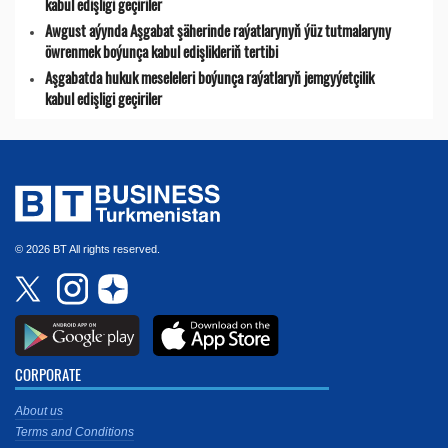
kabul edişligi geçiriler
Awgust aýynda Aşgabat şäherinde raýatlarynyň ýüz tutmalaryny
öwrenmek boýunça kabul edişlikleriň tertibi
Aşgabatda hukuk meseleleri boýunça raýatlaryň jemgyýetçilik
kabul edişligi geçiriler
© 2026 BT All rights reserved.
CORPORATE
About us
Terms and Conditions