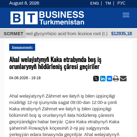
August 8, 2026
ENG
TM
РУС
Toggl
navig
$12935,18
SCRMET
Unrefined glycyrrhizic acid from licorice root (t.)
Announcements
Ahal welaýatynyň Kaka etrabynda boş iş
orunlarynyň hödürleniş çäresi geçiriler
04.06.2026 - 19:18
Ahal welaýatynyň Zähmet we ilatyň iş bilen üpjünçiligi
müdirligi 12-nji iýunynda sagat 09:00-dan 12:00-a çenli
Kaka etrabynyň Zähmet we ilatyň iş bilen üpjünçiligi
bölüminiň boş iş orunlarynyň ilata hödürleniş çäresini
geçirýändigini habar berýär. Çäre Kaka etrabynyň Kaka
şäheriniň Rowaçlyk köçesiniň 2-nji jaý salgysynda
ýerleşýän edara binasynda geçirilýär. Ahal welaýatynyň