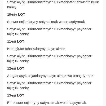
Satyn alyjy: Türkmenistanyň “Türkmenistan” döwlet täjirçilik
banky.
10-njy LOT
Serwer enjamlaryny satyn almak we ornaşdyrmak.
Satyn alyjy: Türkmenistanyň “Türkmenbaşy” paýdarlar
täjirçilik banky.
11-nji LOT
Kompýuter tehnikalaryny satyn almak.
Satyn alyjy: Türkmenistanyň “Türkmenbaşy” paýdarlar
täjirçilik banky.
12-nji LOT
Aragatnaşyk enjamlaryny satyn almak we ornaşdyrmak.
Satyn alyjy: Türkmenistanyň “Türkmenbaşy” paýdarlar
täjirçilik banky.
13-nji LOT
Embosser enjamyny satyn almak we ornaşdyrmak.