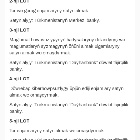
2-nji LOT
Tor we gorag enjamlaryny satyn almak.
Satyn alyjy: Türkmenistanyň Merkezi banky.
3-nji LOT
Maglumat howpsuzlygynyň hadysalaryny dolandyryş we
maglumatlaryň syzmagynyň öňüni almak ulgamlaryny
satyn almak we ornaşdyrmak.
Satyn alyjy: Türkmenistanyň “Daýhanbank” döwlet täjirçilik
banky.
4-nji LOT
Döwrebap kiberhowpsuzlygy üpjün ediji enjamlary satyn
almak we ornaşdyrmak.
Satyn alyjy: Türkmenistanyň “Daýhanbank” döwlet täjirçilik
banky.
5-nji LOT
Tor enjamlaryny satyn almak we ornaşdyrmak.