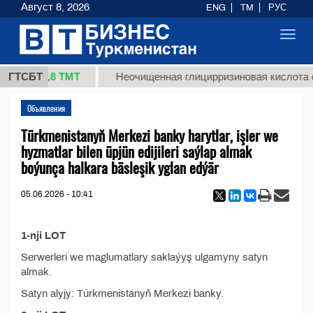
Август 8, 2026
ENG
TM
РУС
Toggl
navig
37,8 ТМТ
кг.)
ГТСБТ
Неочищенная глицирризиновая кислота со
Объявления
Türkmenistanyň Merkezi banky harytlar, işler we
hyzmatlar bilen üpjün edijileri saýlap almak
boýunça halkara bäsleşik yglan edýär
05.06.2026 - 10:41
1-nji LOT
Serwerleri we maglumatlary saklaýyş ulgamyny satyn
almak.
Satyn alyjy: Türkmenistanyň Merkezi banky.