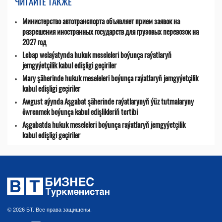
ЧИТАЙТЕ ТАКЖЕ
Министерство автотранспорта объявляет прием заявок на
разрешения иностранных государств для грузовых перевозок на
2027 год
Lebap welaýatynda hukuk meseleleri boýunça raýatlaryň
jemgyýetçilik kabul edişligi geçiriler
Mary şäherinde hukuk meseleleri boýunça raýatlaryň jemgyýetçilik
kabul edişligi geçiriler
Awgust aýynda Aşgabat şäherinde raýatlarynyň ýüz tutmalaryny
öwrenmek boýunça kabul edişlikleriň tertibi
Aşgabatda hukuk meseleleri boýunça raýatlaryň jemgyýetçilik
kabul edişligi geçiriler
© 2026 БТ. Все права защищены.