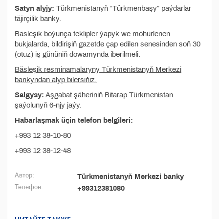
Satyn alyjy:
Türkmenistanyň “Türkmenbaşy” paýdarlar
täjirçilik banky.
Bäsleşik boýunça teklipler ýapyk we möhürlenen
bukjalarda, bildirişiň gazetde çap edilen senesinden soň 30
(otuz) iş gününiň dowamynda iberilmeli.
Bäsleşik resminamalaryny Türkmenistanyň Merkezi
bankyndan alyp bilersiňiz.
Salgysy:
Aşgabat şäheriniň Bitarap Türkmenistan
şaýolunyň 6-njy jaýy.
Habarlaşmak üçin telefon belgileri:
+993 12 38-10-80
+993 12 38-12-48
Автор:
Türkmenistanyň Merkezi banky
Телефон:
+99312381080