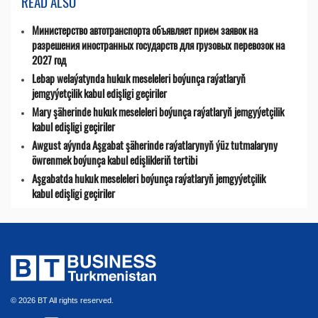
READ ALSO
Министерство автотранспорта объявляет прием заявок на
разрешения иностранных государств для грузовых перевозок на
2027 год
Lebap welaýatynda hukuk meseleleri boýunça raýatlaryň
jemgyýetçilik kabul edişligi geçiriler
Mary şäherinde hukuk meseleleri boýunça raýatlaryň jemgyýetçilik
kabul edişligi geçiriler
Awgust aýynda Aşgabat şäherinde raýatlarynyň ýüz tutmalaryny
öwrenmek boýunça kabul edişlikleriň tertibi
Aşgabatda hukuk meseleleri boýunça raýatlaryň jemgyýetçilik
kabul edişligi geçiriler
© 2026 BT All rights reserved.