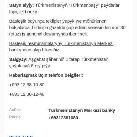
Satyn alyjy:
Türkmenistanyň “Türkmenbaşy” paýdarlar
täjirçilik banky.
Bäsleşik boýunça teklipler ýapyk we möhürlenen
bukjalarda, bildirişiň gazetde çap edilen senesinden soň 30
(otuz) iş gününiň dowamynda iberilmeli.
Bäsleşik resminamalaryny Türkmenistanyň Merkezi
bankyndan alyp bilersiňiz.
Salgysy:
Aşgabat şäheriniň Bitarap Türkmenistan
şaýolunyň 6-njy jaýy.
Habarlaşmak üçin telefon belgileri:
+993 12 38-10-80
+993 12 38-12-48
Author:
Türkmenistanyň Merkezi banky
Phone:
+99312381080