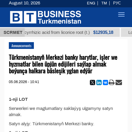
August 10, 2026
ENG
TM
РУС
Toggl
navig
$12935,18
efined glycyrrhizic acid from licorice root (t.)
SCRMET
Low-
Announcements
Türkmenistanyň Merkezi banky harytlar, işler we
hyzmatlar bilen üpjün edijileri saýlap almak
boýunça halkara bäsleşik yglan edýär
05.06.2026 - 10:41
1-nji LOT
Serwerleri we maglumatlary saklaýyş ulgamyny satyn
almak.
Satyn alyjy: Türkmenistanyň Merkezi banky.