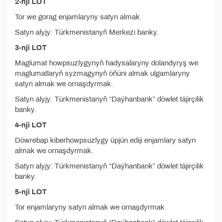
2-nji LOT
Tor we gorag enjamlaryny satyn almak.
Satyn alyjy: Türkmenistanyň Merkezi banky.
3-nji LOT
Maglumat howpsuzlygynyň hadysalaryny dolandyryş we
maglumatlaryň syzmagynyň öňüni almak ulgamlaryny
satyn almak we ornaşdyrmak.
Satyn alyjy: Türkmenistanyň “Daýhanbank” döwlet täjirçilik
banky.
4-nji LOT
Döwrebap kiberhowpsuzlygy üpjün ediji enjamlary satyn
almak we ornaşdyrmak.
Satyn alyjy: Türkmenistanyň “Daýhanbank” döwlet täjirçilik
banky.
5-nji LOT
Tor enjamlaryny satyn almak we ornaşdyrmak.