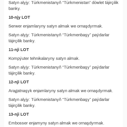
Satyn alyjy: Türkmenistanyň “Türkmenistan” döwlet täjirçilik
banky.
10-njy LOT
Serwer enjamlaryny satyn almak we ornaşdyrmak.
Satyn alyjy: Türkmenistanyň “Türkmenbaşy” paýdarlar
täjirçilik banky.
11-nji LOT
Kompýuter tehnikalaryny satyn almak.
Satyn alyjy: Türkmenistanyň “Türkmenbaşy” paýdarlar
täjirçilik banky.
12-nji LOT
Aragatnaşyk enjamlaryny satyn almak we ornaşdyrmak.
Satyn alyjy: Türkmenistanyň “Türkmenbaşy” paýdarlar
täjirçilik banky.
13-nji LOT
Embosser enjamyny satyn almak we ornaşdyrmak.