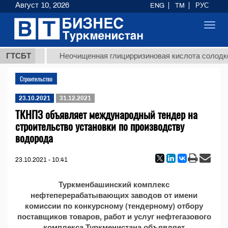
Август 10, 2026
ENG
TM
РУС
Toggl
navig
7,8 ТМТ
ГТСБТ
Неочищенная глицирризиновая кислота солодков
Строительство
23.10.2021
31.12.2021
ТКНПЗ объявляет международный тендер на
строительство установки по производству
водорода
23.10.2021 - 10:41
Туркменбашинский комплекс
нефтеперерабатывающих заводов от имени
комиссии по конкурсному (тендерному) отбору
поставщиков товаров, работ и услуг нефтегазового
комплекса Туркменистана объявляет