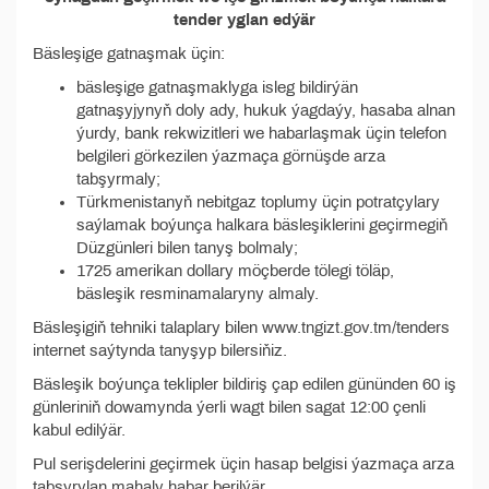
tender yglan edýär
Bäsleşige gatnaşmak üçin:
bäsleşige gatnaşmaklyga isleg bildirýän
gatnaşyjynyň doly ady, hukuk ýagdaýy, hasaba alnan
ýurdy, bank rekwizitleri we habarlaşmak üçin telefon
belgileri görkezilen ýazmaça görnüşde arza
tabşyrmaly;
Türkmenistanyň nebitgaz toplumy üçin potratçylary
saýlamak boýunça halkara bäsleşiklerini geçirmegiň
Düzgünleri bilen tanyş bolmaly;
1725 amerikan dollary möçberde tölegi töläp,
bäsleşik resminamalaryny almaly.
Bäsleşigiň tehniki talaplary bilen www.tngizt.gov.tm/tenders
internet saýtynda tanyşyp bilersiňiz.
Bäsleşik boýunça teklipler bildiriş çap edilen gününden 60 iş
günleriniň dowamynda ýerli wagt bilen sagat 12:00 çenli
kabul edilýär.
Pul serişdelerini geçirmek üçin hasap belgisi ýazmaça arza
tabşyrylan mahaly habar berilýär.