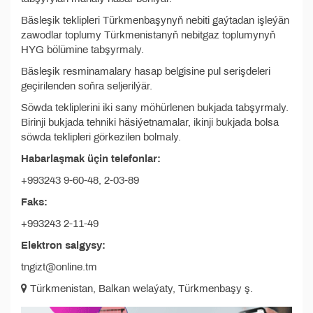
Bäsleşik teklipleri Türkmenbaşynyň nebiti gaýtadan işleýän
zawodlar toplumy Türkmenistanyň nebitgaz toplumynyň
HYG bölümine tabşyrmaly.
Bäsleşik resminamalary hasap belgisine pul serişdeleri
geçirilenden soňra seljerilýär.
Söwda tekliplerini iki sany möhürlenen bukjada tabşyrmaly.
Birinji bukjada tehniki häsiýetnamalar, ikinji bukjada bolsa
söwda teklipleri görkezilen bolmaly.
Habarlaşmak üçin telefonlar:
+993243 9-60-48, 2-03-89
Faks:
+993243 2-11-49
Elektron salgysy:
tngizt@online.tm
Türkmenistan, Balkan welaýaty, Türkmenbaşy ş.