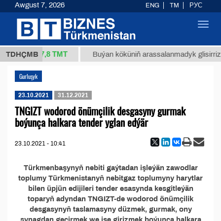
Awgust 7, 2026
ENG
TM
РУС
Toggl
navig
37,8 ТМТ
/1 (kg.)
TDHÇMB
Buýan köküniň arassalanmadyk glisirrizin 
Gurluşyk
23.10.2021
31.12.2021
TNGIZT wodorod önümçilik desgasyny gurmak
boýunça halkara tender yglan edýär
23.10.2021 - 10:41
Türkmenbaşynyň nebiti gaýtadan işleýän zawodlar
toplumy Türkmenistanyň nebitgaz toplumyny harytlar
bilen üpjün edijileri tender esasynda kesgitleýän
toparyň adyndan TNGIZT-de wodorod önümçilik
desgasynyň taslamasyny düzmek, gurmak, ony
synagdan geçirmek we işe girizmek boýunça halkara