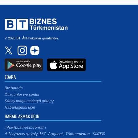
© 2026 BT. Ähli hukuklar goralandyr.
EDARA
Biz barada
Düzgünler we şertler
Şahsy maglumatlaryň goragy
Habarlaşmak üçin
HABARLAŞMAK ÜÇIN
info@business.com.tm
A.Nyýazow şaýoly 157, Aşgabat, Türkmenistan, 744000