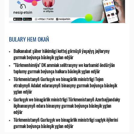
BULARY HEM OKAŇ
Balkanabat şäher häkimligi kottej görnüşli ýaşaýyş jaýlaryny
gurmak boýunça bäsleşik yglan edýär
"Türkmenhimiýa" DK ammiak selitrasyny we karbamid öndürýän
toplumy gurmak boýunça halkara bäsleşik yglan edýär
Türkmenistanyň Gurluşyk we binagärlik ministrligi Tejen
etrabynyň Adalat edarasynyň binasyny gurmak boýunça bäsleşik
yglan edýär
Gurluşyk we binagärlik ministrligi Türkmenistanyň Azerbaýjandaky
ilçihanasynyň edara binasyny gurmak boýunça bäsleşik yglan
edýär
Türkmenistanyň Gurluşyk we binagärlik ministrligi saglyk öýlerini
gurmak boýunça bäsleşik yglan edýär