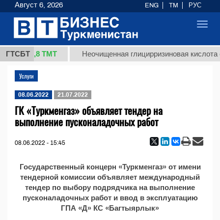
Август 6, 2026
ENG
TM
РУС
Toggl
navig
37,8 ТМТ
(кг.)
ГТСБТ
Неочищенная глицирризиновая кислота с
Услуги
08.06.2022
21.07.2022
ГК «Туркменгаз» объявляет тендер на
выполнение пусконаладочных работ
08.06.2022 - 15:45
Государственный концерн «Туркменгаз» от имени
тендерной комиссии объявляет международный
тендер по выбору подрядчика на выполнение
пусконаладочных работ и ввод в эксплуатацию
ГПА «Д» КС «Багтыярлык»