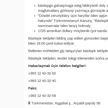
bäsleşige gatnaşmaga isleg bildirýäniň doly
maglumatlary görkezip ýazmaça görnüşde a
"Döwlet zerurlyklary üçin harytlar bilen üpjü
hakynda" Türkmenistanyň Kanuny, "Bäsleşikle
resminamalar bilen tanyş bolmaly;
1725 amerikan dollary möçberde (şol sanda GB
Bäsleşik teklipleri bildiriş çap edilen gününden b
bilen 18:00 çenli kabul edilýär.
Bellenen möhletden giç tabşyrylan bäsleşik tekliple
Bäsleşik teklipleri, tender tölegi tölenenden soňra se
Habarlaşmak üçin telefon belgileri:
+993 12 40-32-50
+993 12 40-32-40
Faks:
+993 12 40-32-59
Türkmenistan, Aşgabat ş., Arçabil şaýoly 56