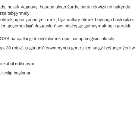
 ady, hukuk ýagdaýy, hasaba alnan ýurdy, bank rekwizitleri hakynda
rza tabşyrmaly;
n etmek, işleri ýerine ýetirmek, hyzmatlary etmek boýunça bäsleşikler
ri geçirmekligiň düzgünleri" we bäsleşige gatnaşmak üçin gerekli
S harajatlary) tölegi tölemek üçin hasap belgisini almaly.
aşlap, 30 (otuz) iş gününiň dowamynda görkezilen salgy boýunça ýerli 
ri kabul edilmeýär.
ljerilip başlanar.