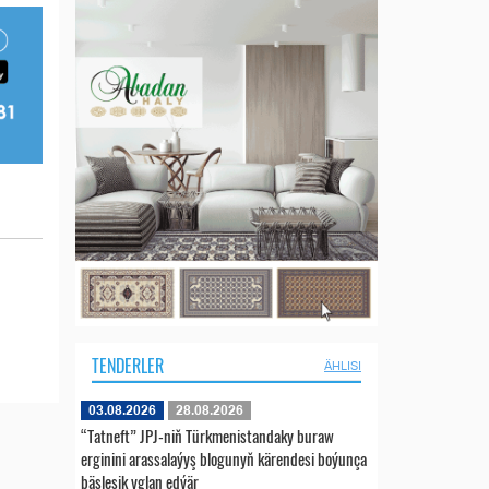
TENDERLER
ÄHLISI
03.08.2026
28.08.2026
“Tatneft” JPJ-niň Türkmenistandaky buraw
erginini arassalaýyş blogunyň kärendesi boýunça
bäsleşik yglan edýär