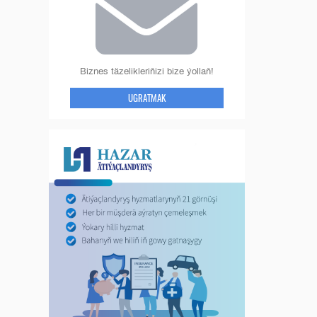
Biznes täzelikleriňizi bize ýollaň!
UGRATMAK