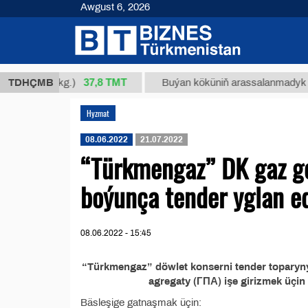
Awgust 6, 2026
37,8 ТМТ
m 34/1 (kg.)
TDHÇMB
Buýan köküniň arassalanmadyk glisirri
Hyzmat
08.06.2022
21.07.2022
“Türkmengaz” DK gaz geç
boýunça tender yglan e
08.06.2022 - 15:45
“Türkmengaz” döwlet konserni tender toparyny
agregaty (ГПА) işe girizmek üçin
Bäsleşige gatnaşmak üçin: