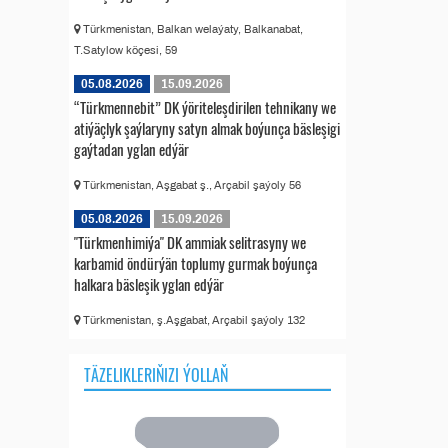
Türkmenistan, Balkan welaýaty, Balkanabat,
T.Satylow köçesi, 59
05.08.2026
15.09.2026
“Türkmennebit” DK ýöriteleşdirilen tehnikany we
atiýäçlyk şaýlaryny satyn almak boýunça bäsleşigi
gaýtadan yglan edýär
Türkmenistan, Aşgabat ş., Arçabil şaýoly 56
05.08.2026
15.09.2026
"Türkmenhimiýa" DK ammiak selitrasyny we
karbamid öndürýän toplumy gurmak boýunça
halkara bäsleşik yglan edýär
Türkmenistan, ş.Aşgabat, Arçabil şaýoly 132
TÄZELIKLERIŇIZI ÝOLLAŇ