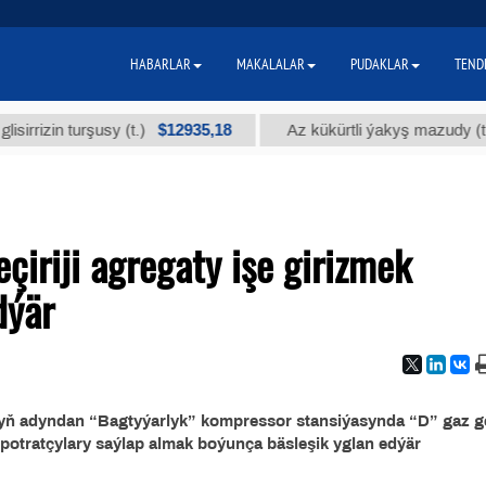
HABARLAR
MAKALALAR
PUDAKLAR
TEND
$12935,18
$
zin turşusy (t.)
Az kükürtli ýakyş mazudy (t.)
iriji agregaty işe girizmek
dýär
ň adyndan “Bagtyýarlyk” kompressor stansiýasynda “D” gaz geç
 potratçylary saýlap almak boýunça bäsleşik yglan edýär