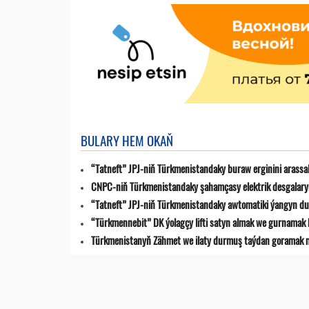
BULARY HEM OKAŇ
“Tatneft” JPJ-niň Türkmenistandaky buraw erginini arassa
CNPC-niň Türkmenistandaky şahamçasy elektrik desgalaryn
“Tatneft” JPJ-niň Türkmenistandaky awtomatiki ýangyn du
“Türkmennebit” DK ýolagçy lifti satyn almak we gurnamak 
Türkmenistanyň Zähmet we ilaty durmuş taýdan goramak min