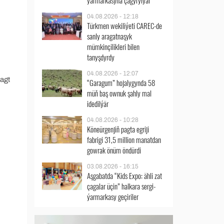
ýarmarkasyna çagyrylýar
04.08.2026 - 12:18
Türkmen wekiliýeti CAREC-de
sanly aragatnaşyk
mümkinçilikleri bilen
tanyşdyrdy
04.08.2026 - 12:07
wagt
“Garagum” hojalygynda 58
müň baş ownuk şahly mal
idedilýär
04.08.2026 - 10:28
Köneürgenjiň pagta egriji
fabrigi 31,5 million manatdan
gowrak önüm öndürdi
03.08.2026 - 16:15
Aşgabatda “Kids Expo: ähli zat
çagalar üçin” halkara sergi-
ýarmarkasy geçiriler