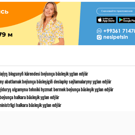
laýyş blogunyň kärendesi boýunça bäsleşik yglan edýär
y abatlamak boýunça bäsleşigiň deslapky saýlamalaryny yglan edýär
ýduryş ulgamyna tehniki hyzmat bermek boýunça bäsleşik yglan edýär
boýunça halkara bäsleşik yglan edýär
istrligi halkara bäsleşik yglan edýär