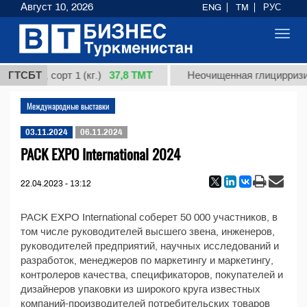
Август 10, 2026
ENG
TM
РУС
Toggl
navig
37,8 ТМТ
ардная, сорт 1 (кг.)
ГТСБТ
Неочищенная глицирризин
Международные выставки
03.11.2024
06.11.2024
PACK EXPO International 2024
22.04.2023 - 13:12
PACK EXPO International соберет 50 000 участников, в
том числе руководителей высшего звена, инженеров,
руководителей предприятий, научных исследований и
разработок, менеджеров по маркетингу и маркетингу,
контролеров качества, спецификаторов, покупателей и
дизайнеров упаковки из широкого круга известных
компаний-производителей потребительских товаров