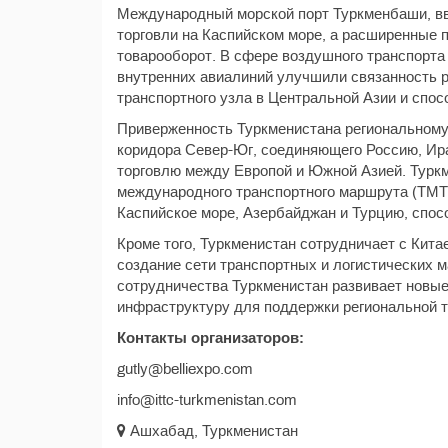
Международный морской порт Туркменбаши, вв
торговли на Каспийском море, а расширенные 
товарооборот. В сфере воздушного транспорт
внутренних авиалиний улучшили связанность р
транспортного узла в Центральной Азии и спос
Приверженность Туркменистана региональному 
коридора Север-Юг, соединяющего Россию, Ир
торговлю между Европой и Южной Азией. Туркм
международного транспортного маршрута (ТМТ
Каспийское море, Азербайджан и Турцию, спос
Кроме того, Туркменистан сотрудничает с Кита
создание сети транспортных и логистических 
сотрудничества Туркменистан развивает новы
инфраструктуру для поддержки региональной т
Контакты организаторов:
gutly@belliexpo.com
info@ittc-turkmenistan.com
Ашхабад, Туркменистан