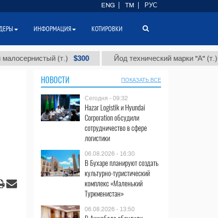
ENG
TM
РУС
ДЕРЫ
ИНФОРМАЦИЯ
КОТИРОВКИ
$300
$86
сернистый (т.)
Йод технический марки "А" (т.)
НОВОСТИ
ПОКАЗАТЬ ВСЕ
Сегодня - 09:32
Hazar Logistik и Hyundai
Corporation обсудили
сотрудничество в сфере
логистики
06.08.2026 - 16:30
В Бухаре планируют создать
культурно-туристический
комплекс «Маленький
Туркменистан»
06.08.2026 - 13:50