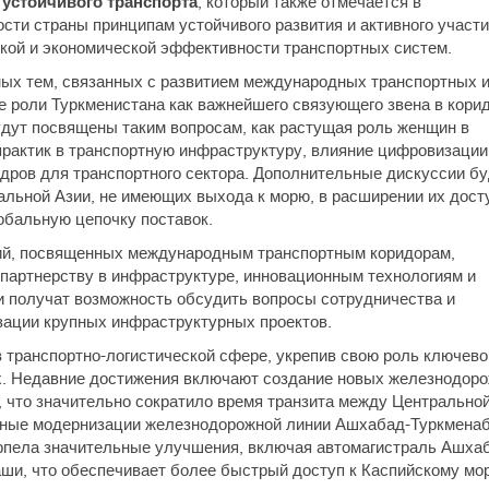
 устойчивого транспорта
, который также отмечается в
сти страны принципам устойчивого развития и активного участи
кой и экономической эффективности транспортных систем.
ных тем, связанных с развитием международных транспортных 
е роли Туркменистана как важнейшего связующего звена в кори
дут посвящены таким вопросам, как растущая роль женщин в
практик в транспортную инфраструктуру, влияние цифровизации
кадров для транспортного сектора. Дополнительные дискуссии б
льной Азии, не имеющих выхода к морю, в расширении их дост
обальную цепочку поставок.
ий, посвященных международным транспортным коридорам,
партнерству в инфраструктуре, инновационным технологиям и
и получат возможность обсудить вопросы сотрудничества и
зации крупных инфраструктурных проектов.
 транспортно-логистической сфере, укрепив свою роль ключево
х. Недавние достижения включают создание новых железнодор
, что значительно сократило время транзита между Центрально
бные модернизации железнодорожной линии Ашхабад-Туркменаб
рпела значительные улучшения, включая автомагистраль Ашха
ши, что обеспечивает более быстрый доступ к Каспийскому мо