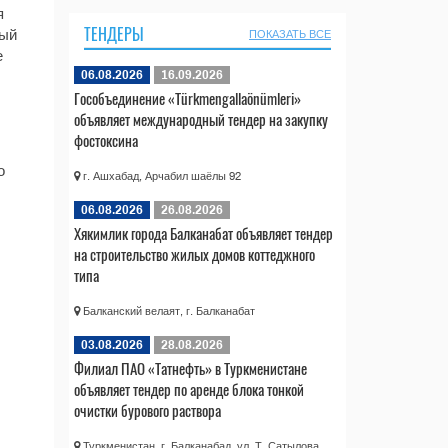
я
ТЕНДЕРЫ
ный
ПОКАЗАТЬ ВСЕ
е
06.08.2026
16.09.2026
Гособъединение «Türkmengallaönümleri»
объявляет международный тендер на закупку
фостоксина
о
г. Ашхабад, Арчабил шаёлы 92
06.08.2026
26.08.2026
Хякимлик города Балканабат объявляет тендер
на строительство жилых домов коттеджного
типа
Балканский велаят, г. Балканабат
03.08.2026
28.08.2026
Филиал ПАО «Татнефть» в Туркменистане
объявляет тендер по аренде блока тонкой
очистки бурового раствора
Туркменистан, г. Балканабад, ул. Т. Сатылова,