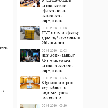
В Ашхабаде обсудили
развитие туркмено-
афганского торгово-
экономического
сотрудничества
06.08.2026 - 11:06
ГТСБТ: сделки по нефтяному
дорожному битуму составили
270 млн манатов
связь
06.08.2026 - 11:03
Hazar Logistik и делегация
Афганистана обсудили
развитие логистического
сотрудничества
06.08.2026 - 10:55
В Туркменистане прошёл
«круглый стол» по
ных
поддержке грудного
вскармливания
06.08.2026 - 09:26