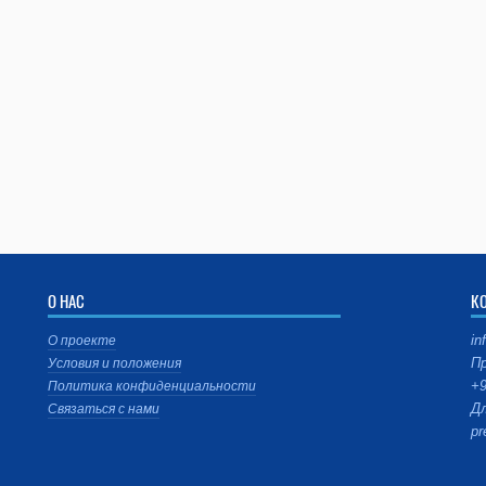
О НАС
К
in
О проекте
Пр
Условия и положения
+9
Политика конфиденциальности
Дл
Связаться с нами
pr