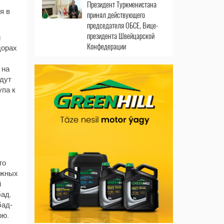
Президент Туркменистана
я в
принял действующего
председателя ОБСЕ, Вице-
президента Швейцарской
и
Конфедерации
дорах
 на
удут
упа к
го
ожных
й
ад.
бад-
рю.