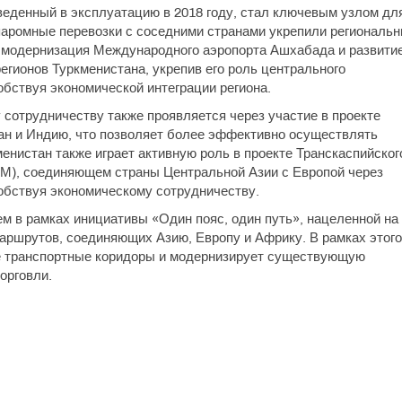
еденный в эксплуатацию в 2018 году, стал ключевым узлом дл
паромные перевозки с соседними странами укрепили региональ
а модернизация Международного аэропорта Ашхабада и развити
егионов Туркменистана, укрепив его роль центрального
обствуя экономической интеграции региона.
сотрудничеству также проявляется через участие в проекте
ан и Индию, что позволяет более эффективно осуществлять
енистан также играет активную роль в проекте Транскаспийског
М), соединяющем страны Центральной Азии с Европой через
обствуя экономическому сотрудничеству.
ем в рамках инициативы «Один пояс, один путь», нацеленной на
маршрутов, соединяющих Азию, Европу и Африку. В рамках этого
е транспортные коридоры и модернизирует существующую
орговли.