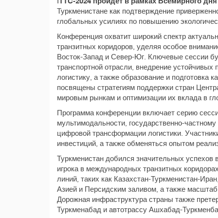
I
TTC-2024 пройдет в рамках Всемирного дня
Туркменистане как подтверждение приверженно
глобальных усилиях по повышению экологичес
Конференция охватит широкий спектр актуаль
транзитных коридоров, уделяя особое внимани
Восток-Запад и Север-Юг. Ключевые сессии бу
транспортной отрасли, внедрение устойчивых 
логистику, а также образование и подготовка 
посвящены стратегиям поддержки стран Центра
мировым рынкам и оптимизации их вклада в гл
Программа конференции включает серию сесс
мультимодальности, государственно-частному 
цифровой трансформации логистики. Участник
инвестиций, а также обменяться опытом реали
Туркменистан добился значительных успехов в
игрока в международных транзитных коридора
линий, таких как Казахстан-Туркменистан-Иран
Азией и Персидским заливом, а также масшта
Дорожная инфраструктура страны также прете
Туркменабад и автотрассу Ашхабад-Туркменба