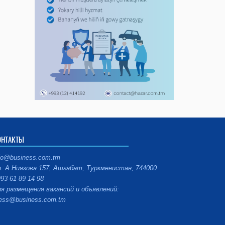
ОНТАКТЫ
fo@business.com.tm
. А.Ниязова 157, Ашгабат, Туркменистан, 744000
93 61 89 14 98
я размещения вакансий и объявлений:
ess@business.com.tm