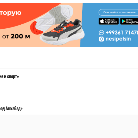
е и спорт»
род Ашхабад»