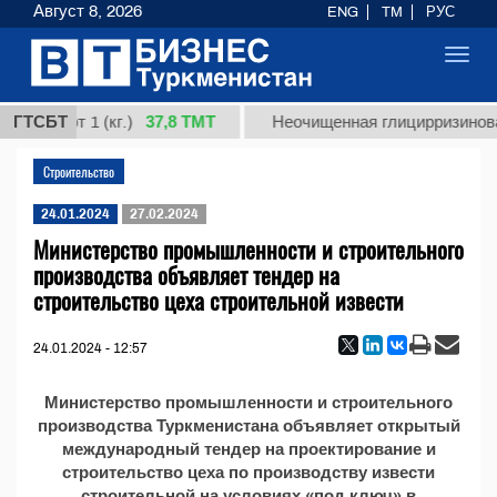
Август 8, 2026
ENG
TM
РУС
Toggl
navig
37,8 ТМТ
я, сорт 1 (кг.)
ГТСБТ
Неочищенная глицирризиновая
Строительство
24.01.2024
27.02.2024
Министерство промышленности и строительного
производства объявляет тендер на
строительство цеха строительной извести
24.01.2024 - 12:57
Министерство промышленности и строительного
производства Туркменистана объявляет открытый
международный тендер на проектирование и
строительство цеха по производству извести
строительной на условиях «под ключ» в