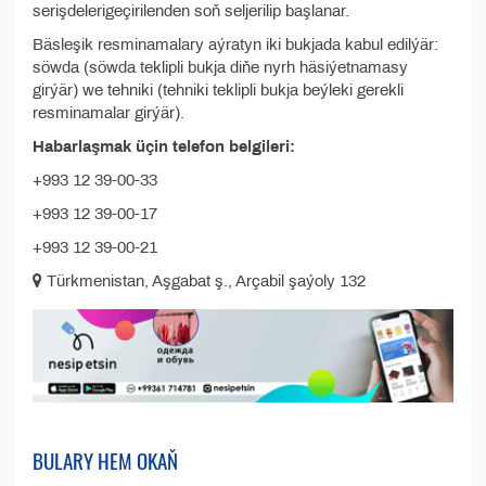
serişdelerigeçirilenden soň seljerilip başlanar.
Bäsleşik resminamalary aýratyn iki bukjada kabul edilýär:
söwda (söwda teklipli bukja diňe nyrh häsiýetnamasy
girýär) we tehniki (tehniki teklipli bukja beýleki gerekli
resminamalar girýär).
Habarlaşmak üçin telefon belgileri:
+993 12 39-00-33
+993 12 39-00-17
+993 12 39-00-21
Türkmenistan, Aşgabat ş., Arçabil şaýoly 132
BULARY HEM OKAŇ