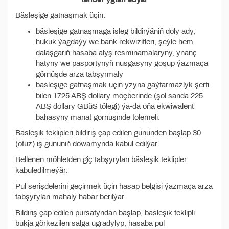
Bäsleşige gatnaşmak üçin:
bäsleşige gatnaşmaga isleg bildirýäniň doly ady,
hukuk ýagdaýy we bank rekwizitleri, şeýle hem
dalaşgäriň hasaba alyş resminamalaryny, ynanç
hatyny we pasportynyň nusgasyny goşup ýazmaça
görnüşde arza tabşyrmaly
bäsleşige gatnaşmak üçin yzyna gaýtarmazlyk şerti
bilen 1725 ABŞ dollary möçberinde (şol sanda 225
ABŞ dollary GBüS tölegi) ýa-da oňa ekwiwalent
bahasyny manat görnüşinde tölemeli.
Bäsleşik teklipleri bildiriş çap edilen gününden başlap 30
(otuz) iş gününiň dowamynda kabul edilýär.
Bellenen möhletden giç tabşyrylan bäsleşik teklipler
kabuledilmeýär.
Pul serişdelerini geçirmek üçin hasap belgisi ýazmaça arza
tabşyrylan mahaly habar berilýär.
Bildiriş çap edilen pursatyndan başlap, bäsleşik teklipli
bukja görkezilen salga ugradylyp, hasaba pul