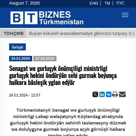
Awgust 7, 2026
ENG
TM
РУС
Toggl
navig
 ТМТ
$
TDHÇMB
Buýan köküniň arassalanmadyk glisirrizin turşusy (t.)
Gurluşyk
24.01.2024
27.02.2024
Senagat we gurluşyk önümçiligi ministrligi
gurluşyk hekini öndürýän sehi gurmak boýunça
halkara bäsleşik yglan edýär
24.01.2024 - 12:57
Türkmenistanyň Senagat we gurluşyk önümçiligi
ministrligi Lebap welaýatynyň Köýtendag etrabynda
gurluşyk hekini öndürýän sehiniň taslamasyny düzmek
we dolulygyna gurmak boýunça açyk görnüşli halkara
tender yglan edýär