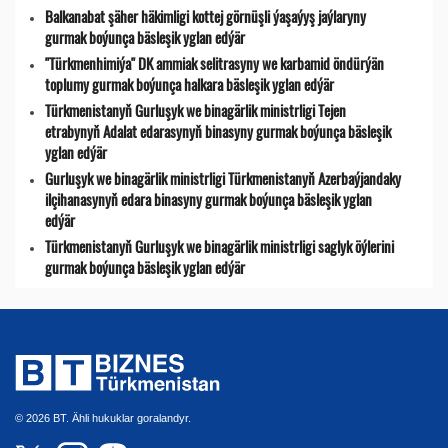
Balkanabat şäher häkimligi kottej görnüşli ýaşaýyş jaýlaryny
gurmak boýunça bäsleşik yglan edýär
"Türkmenhimiýa" DK ammiak selitrasyny we karbamid öndürýän
toplumy gurmak boýunça halkara bäsleşik yglan edýär
Türkmenistanyň Gurluşyk we binagärlik ministrligi Tejen
etrabynyň Adalat edarasynyň binasyny gurmak boýunça bäsleşik
yglan edýär
Gurluşyk we binagärlik ministrligi Türkmenistanyň Azerbaýjandaky
ilçihanasynyň edara binasyny gurmak boýunça bäsleşik yglan
edýär
Türkmenistanyň Gurluşyk we binagärlik ministrligi saglyk öýlerini
gurmak boýunça bäsleşik yglan edýär
© 2026 BT. Ähli hukuklar goralandyr.