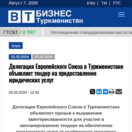
Август 7, 2026
ENG
TM
РУС
Toggl
navig
37,8 ТМТ
 (кг.)
ГТСБТ
Неочищенная глицирризиновая кислота 
Услуги
22.02.2024
29.02.2024
Делегация Европейского Союза в Туркменистане
объявляет тендер на предоставление
юридических услуг
24.02.2024 - 12:42
Делегация Европейского Союза в Туркменистане
объявляет призыв к выражению
заинтересованности для участия в
запланированном тендере на обеспечение
юридических услуг (в особенности трудового