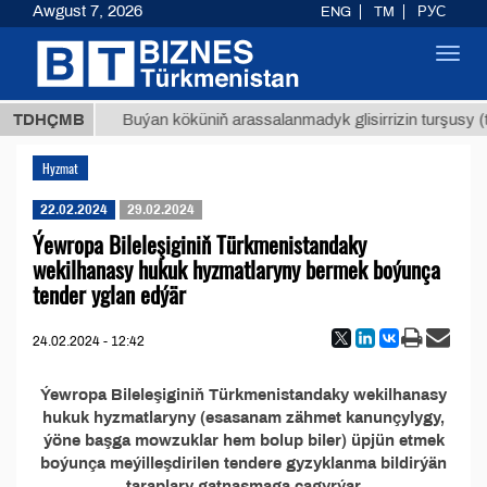
Awgust 7, 2026
ENG
TM
РУС
Toggl
navig
7,8 ТМТ
TDHÇMB
Buýan köküniň arassalanmadyk glisirrizin turşusy (t.
Hyzmat
22.02.2024
29.02.2024
Ýewropa Bileleşiginiň Türkmenistandaky
wekilhanasy hukuk hyzmatlaryny bermek boýunça
tender yglan edýär
24.02.2024 - 12:42
Ýewropa Bileleşiginiň Türkmenistandaky wekilhanasy
hukuk hyzmatlaryny (esasanam zähmet kanunçylygy,
ýöne başga mowzuklar hem bolup biler) üpjün etmek
boýunça meýilleşdirilen tendere gyzyklanma bildirýän
taraplary gatnaşmaga çagyrýar