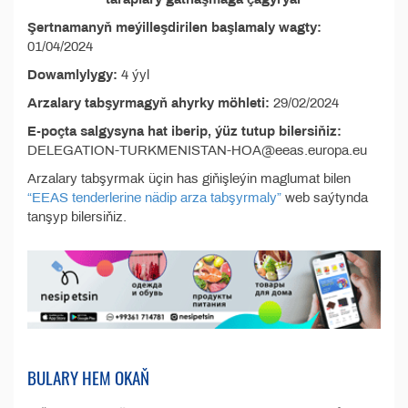
Şertnamanyň meýilleşdirilen başlamaly wagty:
01/04/2024
Dowamlylygy:
4 ýyl
Arzalary tabşyrmagyň ahyrky möhleti:
29/02/2024
E-poçta salgysyna hat iberip, ýüz tutup bilersiňiz:
DELEGATION-TURKMENISTAN-HOA@eeas.europa.eu
Arzalary tabşyrmak üçin has giňişleýin maglumat bilen
“EEAS tenderlerine nädip arza tabşyrmaly”
web saýtynda
tanşyp bilersiňiz.
BULARY HEM OKAŇ