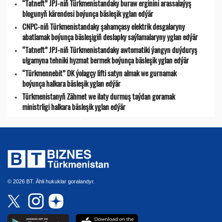
“Tatneft” JPJ-niň Türkmenistandaky buraw erginini arassalaýyş
blogunyň kärendesi boýunça bäsleşik yglan edýär
CNPC-niň Türkmenistandaky şahamçasy elektrik desgalaryny
abatlamak boýunça bäsleşigiň deslapky saýlamalaryny yglan edýär
“Tatneft” JPJ-niň Türkmenistandaky awtomatiki ýangyn duýduryş
ulgamyna tehniki hyzmat bermek boýunça bäsleşik yglan edýär
“Türkmennebit” DK ýolagçy lifti satyn almak we gurnamak
boýunça halkara bäsleşik yglan edýär
Türkmenistanyň Zähmet we ilaty durmuş taýdan goramak
ministrligi halkara bäsleşik yglan edýär
© 2026 BT. Ähli hukuklar goralandyr.