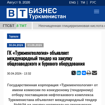
Август 9, 2026
ENG
TM
РУС
Toggl
navig
37,8 ТМТ
кг.)
ГТСБТ
Неочищенная глицирризиновая кислота со
Торговля
30.04.2024
03.06.2024
ГК «Туркменгеология» объявляет
международный тендер на закупку
общезаводского и бурового оборудования
30.04.2024 - 13:32
Государственная корпорация «Туркменгеология» от
имени комиссии по конкурсному (тендерному)
отбору поставщиков нефтегазового комплекса
Туркменистана объявляет международный тендер
№04/24 на закупку материально-технических