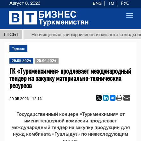
Август 8, 2026
ENG
TM
РУС
Toggl
navig
8 ТМТ
ГТСБТ
Неочищенная глицирризиновая кислота солодковог
Торговля
29.05.2024
25.06.2024
ГК «Туркменхимия» продлевает международный
тендер на закупку материально-технических
ресурсов
29.05.2024 - 12:14
Государственный концерн «Туркменхимия» от
имени тендерной комиссии продлевает
международный тендер на закупку продукции для
нужд комбината «Гувлыдуз» по нижеследующим
лотам: