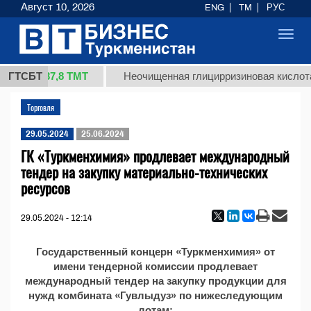
Август 10, 2026
ENG
TM
РУС
Toggl
navig
37,8 ТМТ
 (кг.)
ГТСБТ
Неочищенная глицирризиновая кислота 
Торговля
29.05.2024
25.06.2024
ГК «Туркменхимия» продлевает международный
тендер на закупку материально-технических
ресурсов
29.05.2024 - 12:14
Государственный концерн «Туркменхимия» от
имени тендерной комиссии продлевает
международный тендер на закупку продукции для
нужд комбината «Гувлыдуз» по нижеследующим
лотам: