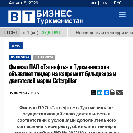
Август 8, 2026
ENG
TM
РУС
Toggl
navig
37,8 ТМТ
ная, сорт 1 (кг.)
ГТСБТ
Неочищенная глицирризинова
Услуги
05.08.2024
19.08.2024
Филиал ПАО «Татнефть» в Туркменистане
объявляет тендер на капремонт бульдозера и
двигателей марки Caterpillar
05.08.2024 - 13:02
Филиал ПАО «Татнефть» в Туркменистане,
осуществляющий свою деятельность в
соответствии с условиями дополнительного
соглашения к контракту, объявляет тендер в
манатах и рублях РФ № 2024/30 на выполнение