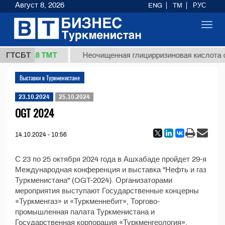
Август 8, 2026
ENG
TM
РУС
Toggl
navig
37,8 ТМТ
(кг.)
ГТСБТ
Неочищенная глицирризиновая кислота с
Выставки в Туркменистане
23.10.2024
25.10.2024
OGT 2024
14.10.2024 - 10:56
С 23 по 25 октября 2024 года в Ашхабаде пройдет 29-я
Международная конференция и выставка "Нефть и газ
Туркменистана" (OGT-2024). Организаторами
мероприятия выступают Государственные концерны
«Туркменгаз» и «Туркменнебит», Торгово-
промышленная палата Туркменистана и
Государственная корпорация «Туркменгеология».