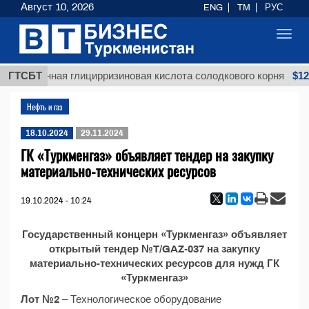
Август 10, 2026
ENG
TM
РУС
Toggl
navig
$1293
еочищенная глицирризиновая кислота солодкового корня
ГТСБТ
Нефть и газ
18.10.2024
29.11.2024
ГК «Туркменгаз» объявляет тендер на закупку
материально-технических ресурсов
19.10.2024 - 10:24
Государственный концерн «Туркменгаз» объявляет
открытый тендер №T/GAZ-037 на закупку
материально-технических ресурсов для нужд ГК
«Туркменгаз»
Лот №2
– Технологическое оборудование