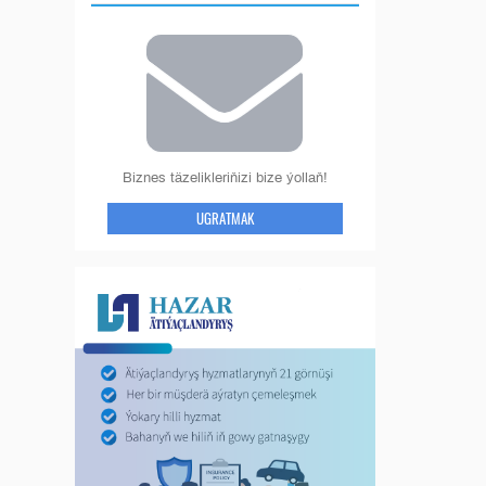
Biznes täzelikleriňizi bize ýollaň!
UGRATMAK