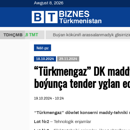
Awgust 8, 2026
37,8 ТМТ
kg.)
TDHÇMB
Buýan köküniň arassalanmadyk glisirrizin turş
Nebit-gaz
18.10.2024
29.11.2024
“Türkmengaz” DK maddy-
boýunça tender yglan e
19.10.2024 - 10:24
“Türkmengaz” döwlet konserni maddy-tehniki s
Lot №2
– Tehnologik enjamlar