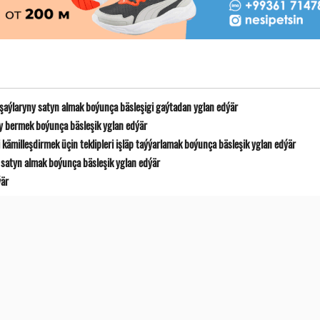
 şaýlaryny satyn almak boýunça bäsleşigi gaýtadan yglan edýär
y bermek boýunça bäsleşik yglan edýär
ämilleşdirmek üçin teklipleri işläp taýýarlamak boýunça bäsleşik yglan edýär
satyn almak boýunça bäsleşik yglan edýär
ýär