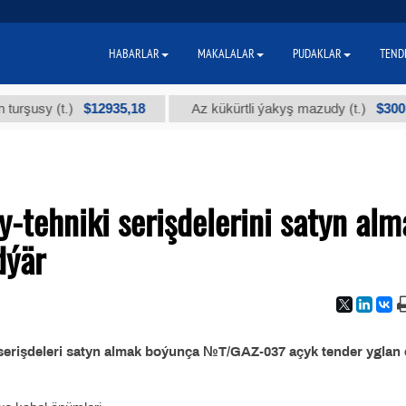
HABARLAR
MAKALALAR
PUDAKLAR
TEND
$12935,18
$300
usy (t.)
Az kükürtli ýakyş mazudy (t.)
tehniki serişdelerini satyn alm
dýär
erişdeleri satyn almak boýunça №T/GAZ-037 açyk tender yglan 