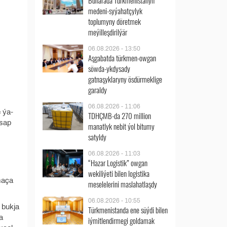
Buharada Türkmenistanyň
medeni-syýahatçylyk
toplumyny döretmek
meýilleşdirilýär
06.08.2026 - 13:50
Aşgabatda türkmen-owgan
söwda-ykdysady
gatnaşyklaryny ösdürmeklige
garaldy
06.08.2026 - 11:06
 ýa-
TDHÇMB-da 270 million
asap
manatlyk nebit ýol bitumy
satyldy
06.08.2026 - 11:03
“Hazar Logistik” owgan
wekiliýeti bilen logistika
zmaça
meselelerini maslahatlaşdy
06.08.2026 - 10:55
n bukja
Türkmenistanda ene süýdi bilen
a
iýmitlendirmegi goldamak