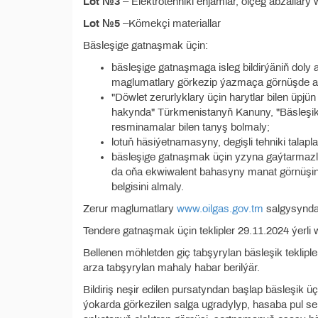
Lot №3
– Elektrotehniki enjamlar, ölçeg abzallary
Lot №5
–Kömekçi materiallar
Bäsleşige gatnaşmak üçin:
bäsleşige gatnaşmaga isleg bildirýäniň doly
maglumatlary görkezip ýazmaça görnüşde a
"Döwlet zerurlyklary üçin harytlar bilen üpjü
hakynda" Türkmenistanyň Kanuny, "Bäsleşikle
resminamalar bilen tanyş bolmaly;
lotuň häsiýetnamasyny, degişli tehniki talap
bäsleşige gatnaşmak üçin yzyna gaýtarmazlyk
da oňa ekwiwalent bahasyny manat görnüşin
belgisini almaly.
Zerur maglumatlary
www.oilgas.gov.tm
salgysyndan
Tendere gatnaşmak üçin teklipler 29.11.2024 ýerli w
Bellenen möhletden giç tabşyrylan bäsleşik teklipl
arza tabşyrylan mahaly habar berilýär.
Bildiriş neşir edilen pursatyndan başlap bäsleşik üçi
ýokarda görkezilen salga ugradylyp, hasaba pul ser