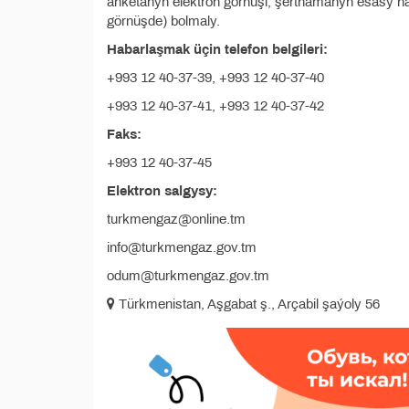
anketanyň elektron görnüşi, şertnamanyň esasy 
görnüşde) bolmaly.
Habarlaşmak üçin telefon belgileri:
+993 12 40-37-39, +993 12 40-37-40
+993 12 40-37-41, +993 12 40-37-42
Faks:
+993 12 40-37-45
Elektron salgysy:
turkmengaz@online.tm
info@turkmengaz.gov.tm
odum@turkmengaz.gov.tm
Türkmenistan, Aşgabat ş., Arçabil şaýoly 56