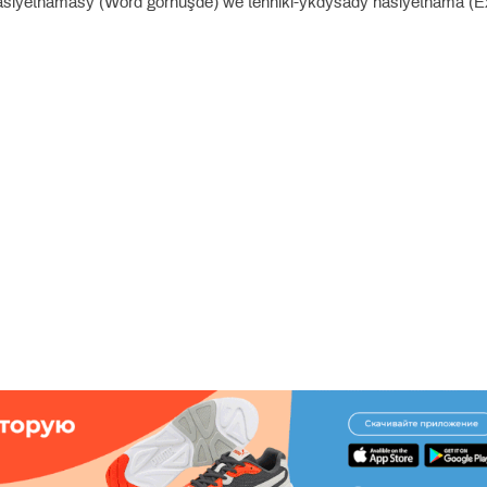
häsiýetnamasy (Word görnüşde) we tehniki-ykdysady häsiýetnama (E