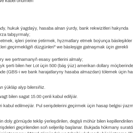
 we kabel önümleri
 ady, hukuk ýagdaýy, hasaba alnan ýurdy, bank rekwizitleri hakynda
rza tabşyrmaly;
n etmek, işleri ýerine ýetirmek, hyzmatlary etmek boýunça bäsleşikler
ri geçirmekligiň düzgünleri" we bäsleşige gatnaşmak üçin gerekli
lary we şertnamanyň esasy şertlerini almaly;
 şerti bilen her Lot üçin 500 (bäş ýüz) amerikan dollary möçberinde
de (GBS-i we bank harajatlaryny hasaba almazdan) tölemek üçin h
 ýükläp alyp bilersiňiz.
agt bilen sagat 15.00 çenli kabul edilýär.
eri kabul edilmeýär. Pul serişdelerini geçirmek üçin hasap belgisi ýa
n doly görnüşde teklip ýerleşdirilen, degişli möhür bilen kepillendirile
işdeleri geçirilenden soň seljerilip başlanar. Bukjada hökmany suratd