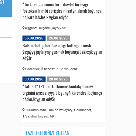
“Türkmengallaönümleri” döwlet birleşigi
fostoksin himiki serişdesini satyn almak boýunça
halkara bäsleşik yglan edýär
Aşgabat, Arçabil Şaýoly 92
06.08.2026
26.08.2026
Balkanabat şäher häkimligi kottej görnüşli
ýaşaýyş jaýlaryny gurmak boýunça bäsleşik yglan
edýär
Балканский велаят, г. Балканабат
03.08.2026
28.08.2026
“Tatneft” JPJ-niň Türkmenistandaky buraw
erginini arassalaýyş blogunyň kärendesi boýunça
bäsleşik yglan edýär
Türkmenistan, Balkan welaýaty, Balkanabat,
T.Satylow köçesi, 59
TÄZELIKLERIŇIZI ÝOLLAŇ