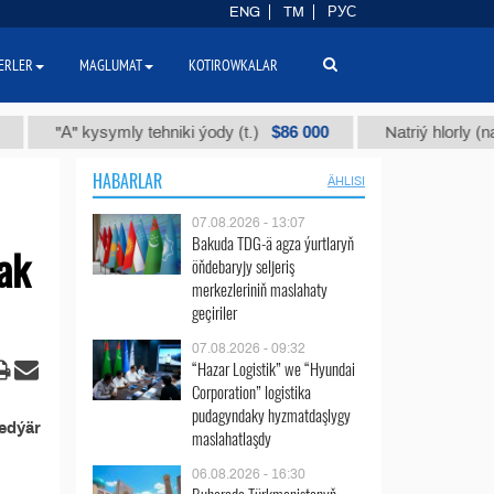
ENG
TM
РУС
ERLER
MAGLUMAT
KOTIROWKALAR
$86 000
"А" kysymly tehniki ýody (t.)
Natriý hlorly (nahar 
HABARLAR
ÄHLISI
07.08.2026 - 13:07
Bakuda TDG-ä agza ýurtlaryň
ak
öňdebaryjy seljeriş
merkezleriniň maslahaty
geçiriler
07.08.2026 - 09:32
“Hazar Logistik” we “Hyundai
Corporation” logistika
pudagyndaky hyzmatdaşlygy
edýär
maslahatlaşdy
06.08.2026 - 16:30