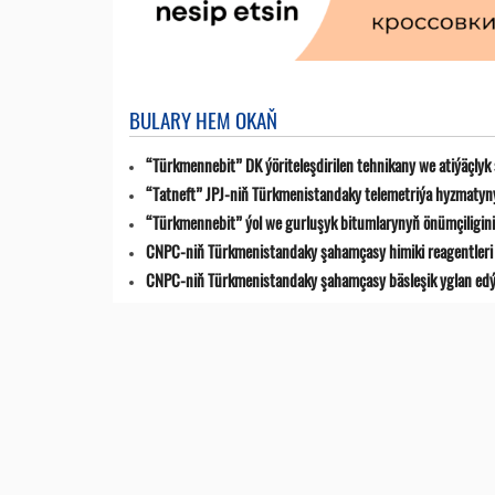
BULARY HEM OKAŇ
“Türkmennebit” DK ýöriteleşdirilen tehnikany we atiýäçlyk
“Tatneft” JPJ-niň Türkmenistandaky telemetriýa hyzmatyn
“Türkmennebit” ýol we gurluşyk bitumlarynyň önümçiligini k
CNPC-niň Türkmenistandaky şahamçasy himiki reagentleri 
CNPC-niň Türkmenistandaky şahamçasy bäsleşik yglan ed