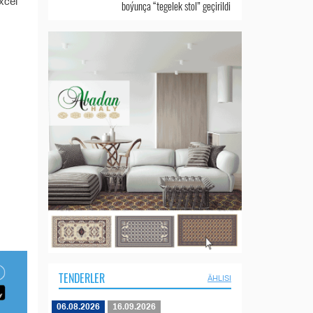
xcel
boýunça “tegelek stol” geçirildi
TENDERLER
ÄHLISI
06.08.2026
16.09.2026