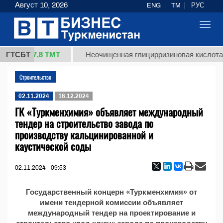
Август 10, 2026
ENG
TM
РУС
Toggl
navig
37,8 ТМТ
 (кг.)
ГТСБТ
Неочищенная глицирризиновая кислота 
Строительство
02.11.2024
16.12.2024
ГК «Туркменхимия» объявляет международный
тендер на строительство завода по
производству кальцинированной и
каустической соды
02.11.2024 - 09:53
Государственный концерн «Туркменхимия» от
имени тендерной комиссии объявляет
международный тендер на проектирование и