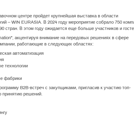
тавочном центре пройдет крупнейшая выставка в области
ий – WIN EURASIA. В 2024 году мероприятие собрало 750 комп
 90 стран. В этом году ожидается еще больше участников и госте
mation", акцентируя внимание на передовых решениях в сфере
омпании, работающие в следующих областях:
ческая автоматизация
ия
е технологии
ые фабрики
программу B2B-встреч с закупщиками, пригласив к участию топ-
о принятию решений.
ингу