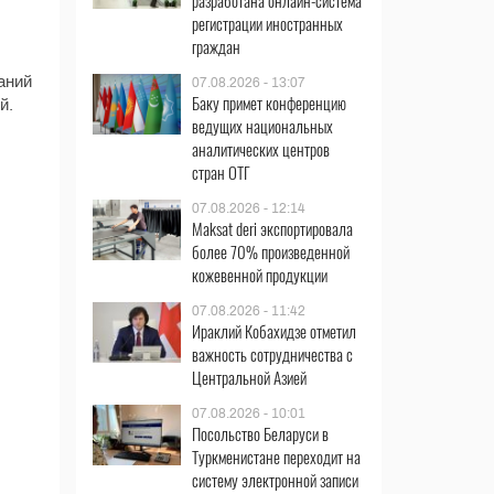
разработана онлайн-система
регистрации иностранных
граждан
аний
07.08.2026 - 13:07
Баку примет конференцию
й.
ведущих национальных
аналитических центров
стран ОТГ
07.08.2026 - 12:14
Maksat deri экспортировала
более 70% произведенной
кожевенной продукции
07.08.2026 - 11:42
Ираклий Кобахидзе отметил
важность сотрудничества с
Центральной Азией
07.08.2026 - 10:01
Посольство Беларуси в
Туркменистане переходит на
систему электронной записи