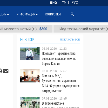
ENG
TM
РУС
ДЕРЫ
ИНФОРМАЦИЯ
КОТИРОВКИ
$300
$
лосернистый (т.)
Йод технический марки "А" (т.)
НОВОСТИ
ПОКАЗАТЬ ВСЕ
08.08.2026 - 11:23
Президент Туркменистана
совершил велопрогулку по
берегу Каспия
07.08.2026 - 17:57
Замглавы МИД
Туркменистана и дипломат
США обсудили двустороннее
сотрудничество
07.08.2026 - 13:45
В Туркменистане