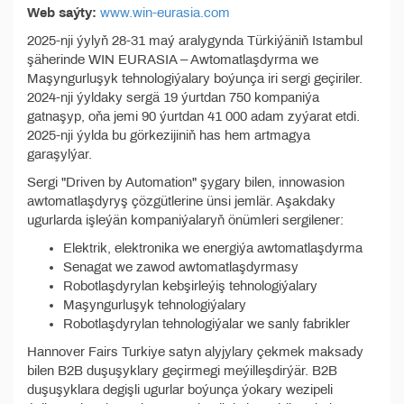
Web saýty:
www.win-eurasia.com
2025-nji ýylyň 28-31 maý aralygynda Türkiýäniň Istambul
şäherinde WIN EURASIA – Awtomatlaşdyrma we
Maşyngurluşyk tehnologiýalary boýunça iri sergi geçiriler.
2024-nji ýyldaky sergä 19 ýurtdan 750 kompaniýa
gatnaşyp, oňa jemi 90 ýurtdan 41 000 adam zyýarat etdi.
2025-nji ýylda bu görkezijiniň has hem artmagya
garaşylýar.
Sergi "Driven by Automation" şygary bilen, innowasion
awtomatlaşdyryş çözgütlerine ünsi jemlär. Aşakdaky
ugurlarda işleýän kompaniýalaryň önümleri sergilener:
Elektrik, elektronika we energiýa awtomatlaşdyrma
Senagat we zawod awtomatlaşdyrmasy
Robotlaşdyrylan kebşirleýiş tehnologiýalary
Maşyngurluşyk tehnologiýalary
Robotlaşdyrylan tehnologiýalar we sanly fabrikler
Hannover Fairs Turkiye satyn alyjylary çekmek maksady
bilen B2B duşuşyklary geçirmegi meýilleşdirýär. B2B
duşuşyklara degişli ugurlar boýunça ýokary wezipeli