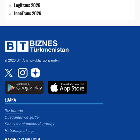
Logitrans 2026
InnoTrans 2026
© 2026 BT. Ähli hukuklar goralandyr.
EDARA
Biz barada
Düzgünler we şertler
Şahsy maglumatlaryň goragy
Habarlaşmak üçin
HABARLAŞMAK ÜÇIN