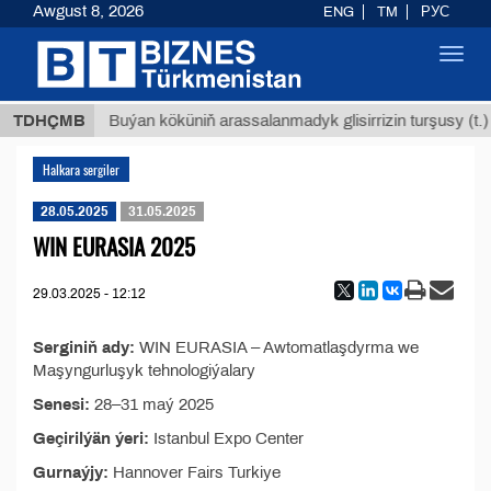
Awgust 8, 2026
ENG
TM
РУС
Toggl
navig
8 ТМТ
TDHÇMB
Buýan köküniň arassalanmadyk glisirrizin turşusy (t.)
Halkara sergiler
28.05.2025
31.05.2025
WIN EURASIA 2025
29.03.2025 - 12:12
Serginiň ady:
WIN EURASIA – Awtomatlaşdyrma we
Maşyngurluşyk tehnologiýalary
Senesi:
28–31 maý 2025
Geçirilýän ýeri:
Istanbul Expo Center
Gurnaýjy:
Hannover Fairs Turkiye