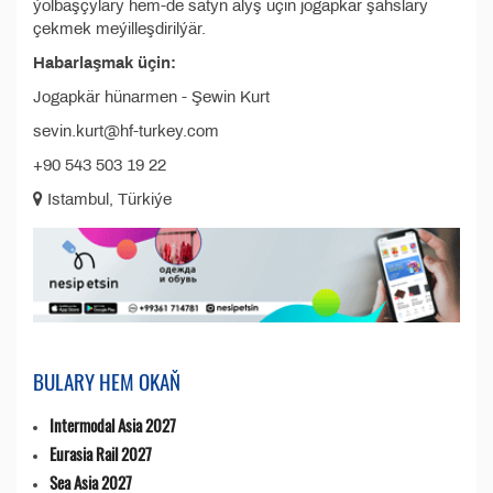
ýolbaşçylary hem-de satyn alyş üçin jogapkär şahslary
çekmek meýilleşdirilýär.
Habarlaşmak üçin:
Jogapkär hünarmen - Şewin Kurt
sevin.kurt@hf-turkey.com
+90 543 503 19 22
Istambul, Türkiýe
BULARY HEM OKAŇ
Intermodal Asia 2027
Eurasia Rail 2027
Sea Asia 2027