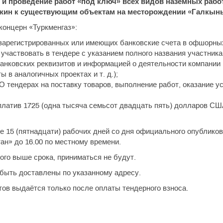
 и проведение работ «под ключ» всех видов наземных рабо
жин к существующим объектам на месторождении «Галкы
концерн «Туркменгаз»:
, зарегистрированных или имеющих банковские счета в офшорны
 участвовать в тендере с указанием полного названия участника,
 банковских реквизитов и информацией о деятельности компании
 в аналогичных проектах и т. д.);
О тендерах на поставку товаров, выполнение работ, оказание у
платив 1725 (одна тысяча семьсот двадцать пять) долларов СШ
 15 (пятнадцати) рабочих дней со дня официального опублико
ан» до 16.00 по местному времени.
го выше срока, приниматься не будут.
ыть доставлены по указанному адресу.
ов выдаётся только после оплаты тендерного взноса.