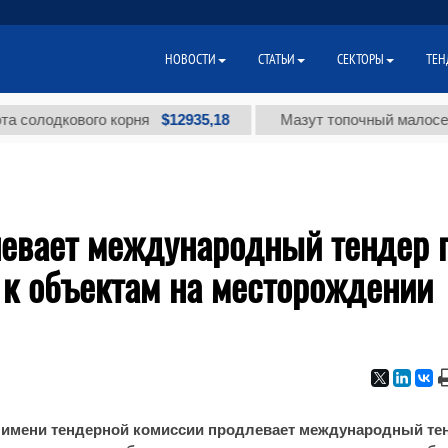
НОВОСТИ
СТАТЬИ
СЕКТОРЫ
ТЕН
$12935,18
олодкового корня
Мазут топочный малосернист
левает международный тендер 
к объектам на месторождении
т имени тендерной комиссии продлевает международный те