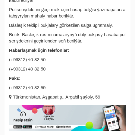
kabul edilýär.
Pul serişdelerini geçirmek üçin hasap belgisi ýazmaça arza
tabşyrylan mahaly habar berilýär.
Bäsleşik teklipli bukjalary görkezilen salga ugratmaly.
Bellik: Bäsleşik resminamalarynyň doly bukjasy hasaba pul
serişdelerini geçirilenden soň berilýär.
Habarlaşmak üçin telefonlar:
(+99312) 40-32-40
(+99312) 40-32-50
Faks:
(+99312) 40-32-59
Türkmenistan, Aşgabat ş., Arçabil şaýoly, 56