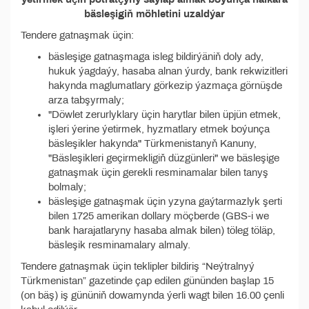
bäsleşigiň möhletini uzaldýar
Tendere gatnaşmak üçin:
bäsleşige gatnaşmaga isleg bildirýäniň doly ady,
hukuk ýagdaýy, hasaba alnan ýurdy, bank rekwizitleri
hakynda maglumatlary görkezip ýazmaça görnüşde
arza tabşyrmaly;
"Döwlet zerurlyklary üçin harytlar bilen üpjün etmek,
işleri ýerine ýetirmek, hyzmatlary etmek boýunça
bäsleşikler hakynda" Türkmenistanyň Kanuny,
"Bäsleşikleri geçirmekligiň düzgünleri" we bäsleşige
gatnaşmak üçin gerekli resminamalar bilen tanyş
bolmaly;
bäsleşige gatnaşmak üçin yzyna gaýtarmazlyk şerti
bilen 1725 amerikan dollary möçberde (GBS-i we
bank harajatlaryny hasaba almak bilen) töleg töläp,
bäsleşik resminamalary almaly.
Tendere gatnaşmak üçin teklipler bildiriş “Neýtralnyý
Türkmenistan” gazetinde çap edilen gününden başlap 15
(on bäş) iş gününiň dowamynda ýerli wagt bilen 16.00 çenli