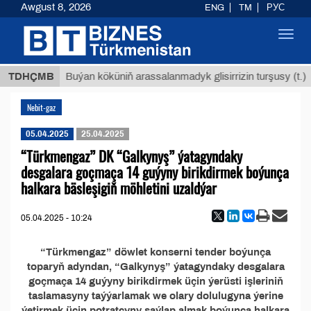
Awgust 8, 2026
ENG
TM
РУС
Toggl
navig
 ТМТ
$
TDHÇMB
Buýan köküniň arassalanmadyk glisirrizin turşusy (t.)
Nebit-gaz
05.04.2025
25.04.2025
“Türkmengaz” DK “Galkynyş” ýatagyndaky
desgalara goçmaça 14 guýyny birikdirmek boýunça
halkara bäsleşigiň möhletini uzaldýar
05.04.2025 - 10:24
“Türkmengaz” döwlet konserni tender boýunça
toparyň adyndan, “Galkynyş” ýatagyndaky desgalara
goçmaça 14 guýyny birikdirmek üçin ýerüsti işleriniň
taslamasyny taýýarlamak we olary dolulugyna ýerine
ýetirmek üçin potratçyny saýlap almak boýunça halkara