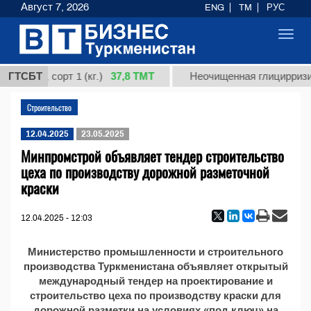
Август 7, 2026
ENG
TM
РУС
Toggl
navig
37,8 ТМТ
рдная, сорт 1 (кг.)
ГТСБТ
Неочищенная глицирризино
Строительство
12.04.2025
23.05.2025
Минпромстрой объявляет тендер строительство
цеха по производству дорожной разметочной
краски
12.04.2025 - 12:03
Министерство промышленности и строительного
производства Туркменистана объявляет открытый
международный тендер на проектирование и
строительство цеха по производству краски для
дорожной разметки на условиях «под ключ» на