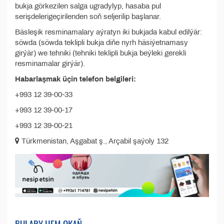
bukja görkezilen salga ugradylyp, hasaba pul
serişdelerigeçirilenden soň seljerilip başlanar.
Bäsleşik resminamalary aýratyn iki bukjada kabul edilýär:
söwda (söwda teklipli bukja diňe nyrh häsiýetnamasy
girýär) we tehniki (tehniki teklipli bukja beýleki gerekli
resminamalar girýär).
Habarlaşmak üçin telefon belgileri:
+993 12 39-00-33
+993 12 39-00-17
+993 12 39-00-21
Türkmenistan, Aşgabat ş., Arçabil şaýoly 132
BULARY HEM OKAŇ