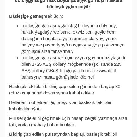
dolulygyna gurmak boýunça açyk görnüşli halkara
bäsleşik yglan edýär
Bäsleşige gatnaşmak üçin:
bäsleşige gatnaşmaga isleg bildirýäniň doly ady,
hukuk ýagdaýy we bank rekwizitleri, şeýle hem
dalaşgäriň hasaba alyş resminamalaryny, ynanç
hatyny we pasportynyň nusgasyny goşup ýazmaça
görnüşde arza tabşyrmaly
bäsleşige gatnaşmak üçin yzyna gaýtarmazlyk şerti
bilen 1725 ABŞ dollary möçberinde (şol sanda 225
ABŞ dollary GBüS tölegi) ýa-da oňa ekwiwalent
bahasyny manat görnüşinde tölemeli.
Bäsleşik teklipleri bildiriş çap edilen gününden başlap 30
(otuz) iş gününiň dowamynda kabul edilýär.
Bellenen möhletden giç tabşyrylan bäsleşik teklipler
kabuledilmeýär.
Pul serişdelerini geçirmek üçin hasap belgisi ýazmaça arza
tabşyrylan mahaly habar berilýär.
Bildiriş çap edilen pursatyndan başlap, bäsleşik teklipli