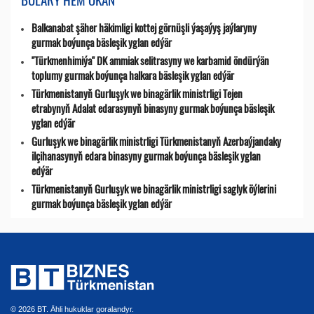
Balkanabat şäher häkimligi kottej görnüşli ýaşaýyş jaýlaryny
gurmak boýunça bäsleşik yglan edýär
"Türkmenhimiýa" DK ammiak selitrasyny we karbamid öndürýän
toplumy gurmak boýunça halkara bäsleşik yglan edýär
Türkmenistanyň Gurluşyk we binagärlik ministrligi Tejen
etrabynyň Adalat edarasynyň binasyny gurmak boýunça bäsleşik
yglan edýär
Gurluşyk we binagärlik ministrligi Türkmenistanyň Azerbaýjandaky
ilçihanasynyň edara binasyny gurmak boýunça bäsleşik yglan
edýär
Türkmenistanyň Gurluşyk we binagärlik ministrligi saglyk öýlerini
gurmak boýunça bäsleşik yglan edýär
© 2026 BT. Ähli hukuklar goralandyr.