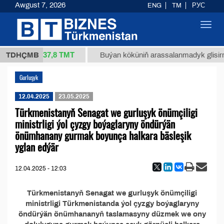
Awgust 7, 2026
ENG
TM
РУС
Toggl
navig
37,8 ТМТ
34/1 (kg.)
TDHÇMB
Buýan köküniň arassalanmadyk glisirrizi
Gurluşyk
12.04.2025
23.05.2025
Türkmenistanyň Senagat we gurluşyk önümçiligi
ministrligi ýol çyzgy boýaglaryny öndürýän
önümhanany gurmak boyunça halkara bäsleşik
yglan edýär
12.04.2025 - 12:03
Türkmenistanyň Senagat we gurluşyk önümçiligi
ministrligi Türkmenistanda ýol çyzgy boýaglaryny
öndürýän önümhananyň taslamasyny düzmek we ony