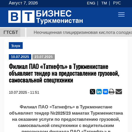
Август 7, 2026
ENG
TM
РУС
Toggl
navig
7,8 ТМТ
ГТСБТ
Неочищенная глицирризиновая кислота солодков
Услуги
10.07.2025
23.07.2025
Филиал ПАО «Татнефть» в Туркменистане
объявляет тендер на предоставление грузовой,
самосвальной спецтехники
10.07.2025 - 11:51
Филиал ПАО «Татнефть» в Туркменистане
объявляет тендер №2025/23 манатах Туркменистана
на оказание услуги по предоставлению грузовой,
самосвальной спецтехники с водительским
персоналом филиала ПАО «Татнефть» в